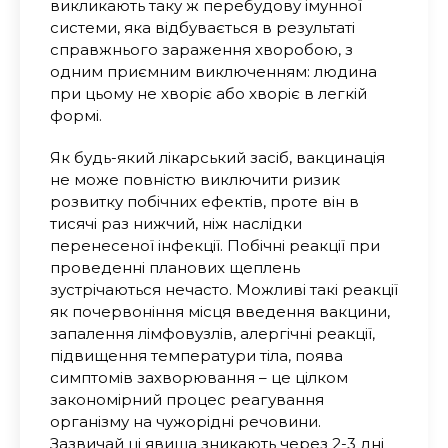
викликають таку ж перебудову імунної
системи, яка відбувається в результаті
справжнього зараження хворобою, з
одним приємним виключенням: людина
при цьому не хворіє або хворіє в легкій
формі.
Як будь-який лікарський засіб, вакцинація
не може повністю виключити ризик
розвитку побічних ефектів, проте він в
тисячі раз нижчий, ніж наслідки
перенесеної інфекції. Побічні реакції при
проведенні планових щеплень
зустрічаються нечасто. Можливі такі реакції
як почервоніння місця введення вакцини,
запалення лімфовузлів, алергічні реакції,
підвищення температури тіла, поява
симптомів захворювання – це цілком
закономірний процес реагування
організму на чужорідні речовини.
Зазвичай ці явища зникають через 2-3 дні