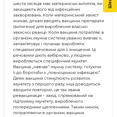
шести місяців має материнські антитіла, які
захищають його від інфекційних
захворювань. Коли материнський захист
зникає, діткам вводять вакцинні препарати
(антигени) для вироблення власної
захисної реакції. Коли вакцина потрапляє в
організм, імунна система уважно вивчає її,
запам’ятовує і починає виробляти
спеціальні речовини для її знищення. Ці
речовини діють вибірково, у людини
виробляється специфічний імунітет.
Вакцина „навчає” імунну систему, готуючи
її до боротьби з „повноцінною інфекцією”.
Деякі вакцини стимулюють розвиток
імунітету з першого разу, інші доводиться
вводити повторно, це так звана
ревакцинація – захід, спрямований на
підтримку імунітету, виробленого
попередніми щепленнями. Таким чином,
потрапляючи в організм, вакцини