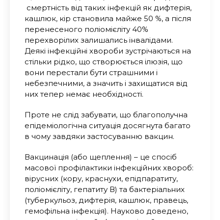
смертність від таких інфекцій як дифтерія,
кашлюк, кір становила майже 50 %, а після
перенесеного поліомієліту 40%
перехворілих залишались інвалідами.
Деякі інфекційні хвороби зустрічаються на
стільки рідко, що створюється ілюзія, що
вони перестали бути страшними і
небезпечними, а значить і захищатися від
них тепер немає необхідності.
Проте не слід забувати, що благополучна
епідеміологічна ситуація досягнута багато
в чому завдяки застосуванню вакцин.
Вакцинація (або щеплення) – це спосіб
масової профілактики інфекційних хвороб:
вірусних (кору, краснухи, епідпаратиту,
поліомієліту, гепатиту В) та бактеріальних
(туберкульоз, дифтерія, кашлюк, правець,
гемофільна інфекція). Науково доведено,