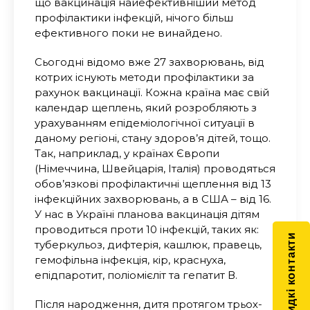
що вакцинація найефективніший метод
профілактики інфекцій, нічого більш
ефективного поки не винайдено.
Сьогодні відомо вже 27 захворювань, від
котрих існують методи профілактики за
рахунок вакцинації. Кожна країна має свій
календар щеплень, який розробляють з
урахуванням епідеміологічної ситуації в
даному регіоні, стану здоров’я дітей, тощо.
Так, наприклад, у країнах Європи
(Німеччина, Швейцарія, Італія) проводяться
обов’язкові профілактичні щеплення від 13
інфекційних захворювань, а в США – від 16.
У нас в Україні планова вакцинація дітям
проводиться проти 10 інфекцій, таких як:
Швидкі контакти
туберкульоз, дифтерія, кашлюк, правець,
гемофільна інфекція, кір, краснуха,
епідпаротит, поліомієліт та гепатит В.
Після народження, дитя протягом трьох-