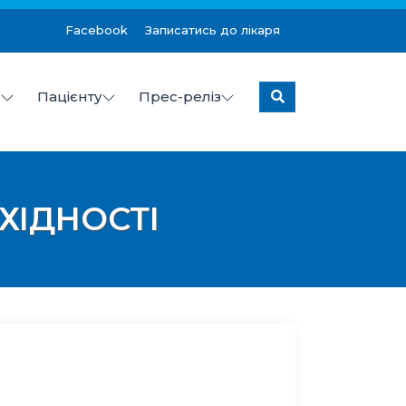
Facebook
Записатись до лікаря
я
Пацієнту
Прес-реліз
колаївської міської ради
ХІДНОСТІ