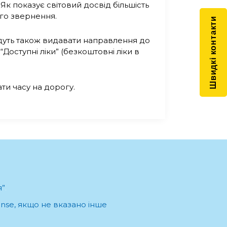
Як показує світовий досвід більшість
ого звернення.
Швидкі контакти
будуть також видавати направлення до
“Доступні ліки” (безкоштовні ліки в
ти часу на дорогу.
я”
.
cense, якщо не вказано інше