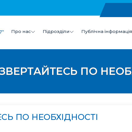
Про нас
Підрозділи
Публічна інформаці
в
 "Центр первинної медико-санітарної допомоги №7" Ми
– ЗВЕРТАЙТЕСЬ ПО НЕОБ
ЕСЬ ПО НЕОБХІДНОСТІ