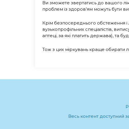
Ви зможете звертатись до вашого ліка
проблем із здоров’ям можуть бути вир
Крім безпосереднього обстеження і л
вузькопрофільних спеціалістів, випису
аптеці, за які платить держава), та б
Тож з цих міркувань краще обирати лі
Р
Весь контент доступний за 