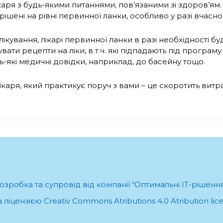
ря з будь-якими питаннями, пов’язаними зі здоров’ям. 
ішені на рівні первинної ланки, особливо у разі вчасн
ікування, лікарі первинної ланки в разі необхідності 
вати рецепти на ліки, в т.ч. які підпадають під програму 
удь-які медичні довідки, наприклад, до басейну тощо.
каря, який практикує поруч з вами – це скоротить витра
озробка та супровід від компанії “Оптимальні ІТ-рішенн
ліцензією Creativ Commons Atributions 4.0 Atribution li