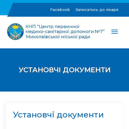
Skip
to
Facebook
Записатись до лікаря
content
ЦПМСД №7 м.Миколаїв
Комунальне некомерційне підприємство "Центр
первинної медико-санітарної допомоги №7"
Миколаївської міської ради
УСТАНОВЧІ ДОКУМЕНТИ
Установчі документи