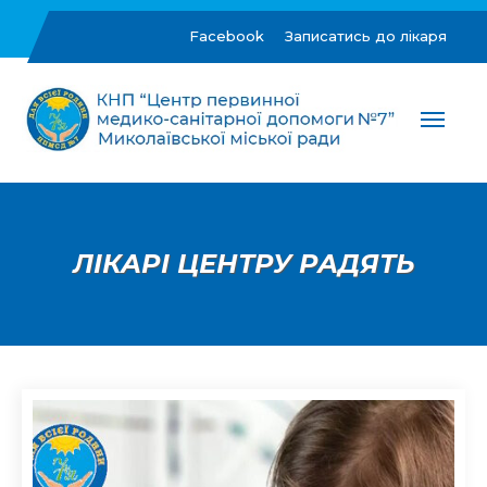
Skip
to
Facebook
Записатись до лікаря
content
ЦПМСД №7 м.Миколаїв
Комунальне некомерційне підприємство "Центр
первинної медико-санітарної допомоги №7"
Миколаївської міської ради
ЛІКАРІ ЦЕНТРУ РАДЯТЬ