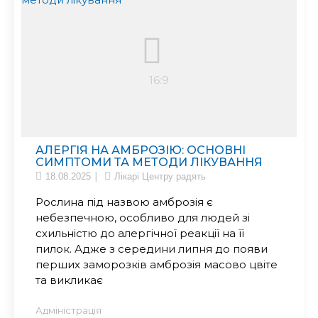
АЛЕРГІЯ НА АМБРОЗІЮ: ОСНОВНІ
СИМПТОМИ ТА МЕТОДИ ЛІКУВАННЯ
18.08.2025
Лікарі Центру радять
Рослина під назвою амброзія є
небезпечною, особливо для людей зі
схильністю до алергічної реакції на її
пилок. Адже з середини липня до появи
перших заморозків амброзія масово цвіте
та викликає
Адміністрація