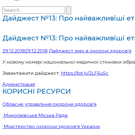
Search
for:
Дайджест №13: Про найважливіші ета
Дайджест №13: Про найважливіші ета
29.12.2018
29.12.2018
Дайджест змін в охороні здоров'я
У новому номері національної медичної стіннівки зібр
Завантажити дайджест:
https://bit.ly/2LF6uSc
Адміністрація
КОРИСНІ РЕСУРСИ
Обласне управління охорони здоров’я
Миколаївська Міська Рада
Міністерство охорони здоров’я України