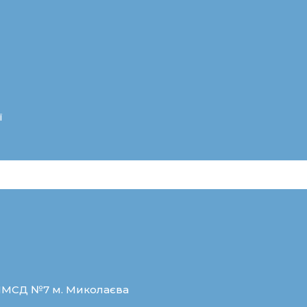
ї
ЦПМСД №7 м. Миколаєва