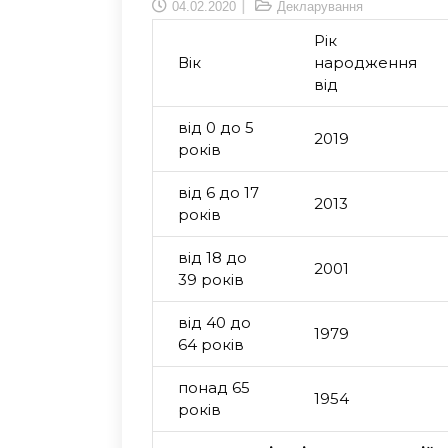
04.02.2020
Декларування
Рік
Вік
народження
від
від 0 до 5
2019
років
від 6 до 17
2013
років
від 18 до
2001
39 років
від 40 до
1979
64 років
понад 65
1954
років