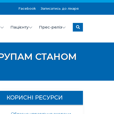
Facebook
Записатись до лікаря
я
Пацієнту
Прес-реліз
колаївської міської ради
ГРУПАМ СТАНОМ
КОРИСНІ РЕСУРСИ
Обласне управління охорони