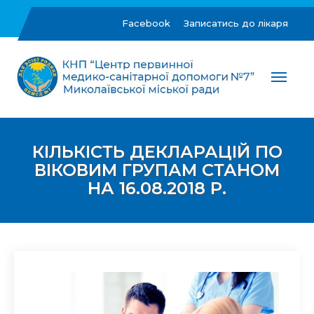
Skip
to
Facebook
Записатись до лікаря
content
ЦПМСД №7 м.Миколаїв
Комунальне некомерційне підприємство "Центр
первинної медико-санітарної допомоги №7"
Миколаївської міської ради
КІЛЬКІСТЬ ДЕКЛАРАЦІЙ ПО
ВІКОВИМ ГРУПАМ СТАНОМ
НА 16.08.2018 Р.