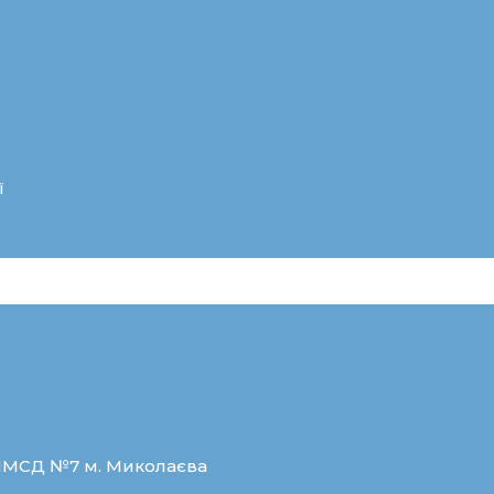
ї
ЦПМСД №7 м. Миколаєва