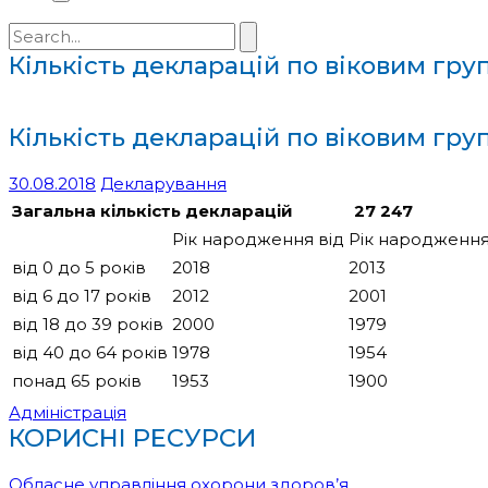
Search
for:
Кількість декларацій по віковим гру
Кількість декларацій по віковим гру
30.08.2018
Декларування
Загальна кількість декларацій
27 247
Рік народження від
Рік народження
від 0 до 5 років
2018
2013
від 6 до 17 років
2012
2001
від 18 до 39 років
2000
1979
від 40 до 64 років
1978
1954
понад 65 років
1953
1900
Адміністрація
КОРИСНІ РЕСУРСИ
Обласне управління охорони здоров’я