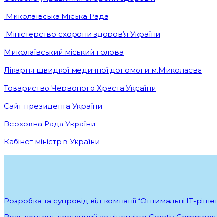
Миколаївська Міська Рада
Міністерство охорони здоров’я України
Миколаївський міський голова
Лікарня швидкої медичної допомоги м.Миколаєва
Товариство Червоного Хреста України
Сайт президента України
Верховна Рада України
Кабінет міністрів України
Розробка та супровід від компанії “Оптимальні ІТ-ріше
Весь контент доступний за ліцензією Creativ Commons At