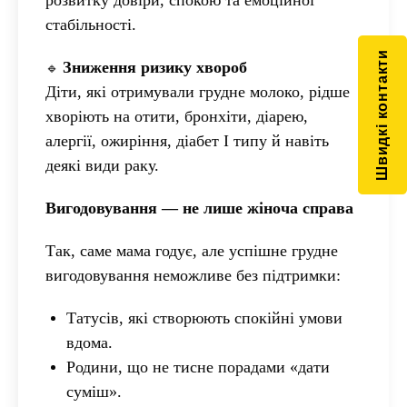
розвитку довіри, спокою та емоційної
стабільності.
Швидкі контакти
Зниження ризику хвороб
🔹
Діти, які отримували грудне молоко, рідше
хворіють на отити, бронхіти, діарею,
алергії, ожиріння, діабет І типу й навіть
деякі види раку.
Вигодовування — не лише жіноча справа
Так, саме мама годує, але успішне грудне
вигодовування неможливе без підтримки:
Татусів, які створюють спокійні умови
вдома.
Родини, що не тисне порадами «дати
суміш».