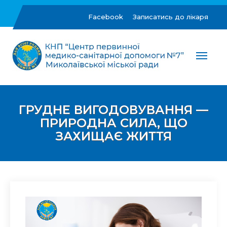
Skip
to
Facebook
Записатись до лікаря
content
ЦПМСД №7 м.Миколаїв
Комунальне некомерційне підприємство "Центр
первинної медико-санітарної допомоги №7"
Миколаївської міської ради
ГРУДНЕ ВИГОДОВУВАННЯ —
ПРИРОДНА СИЛА, ЩО
ЗАХИЩАЄ ЖИТТЯ