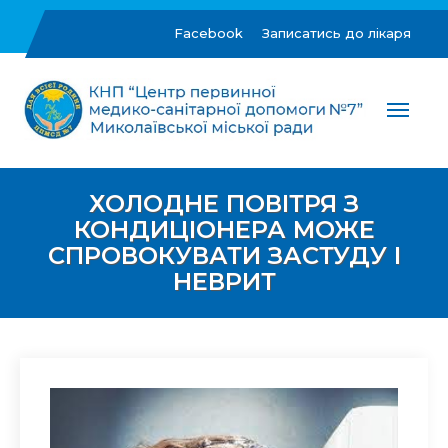
Skip
to
Facebook
Записатись до лікаря
content
ЦПМСД №7 м.Миколаїв
Комунальне некомерційне підприємство "Центр
первинної медико-санітарної допомоги №7"
Миколаївської міської ради
ХОЛОДНЕ ПОВІТРЯ З
КОНДИЦІОНЕРА МОЖЕ
СПРОВОКУВАТИ ЗАСТУДУ І
НЕВРИТ