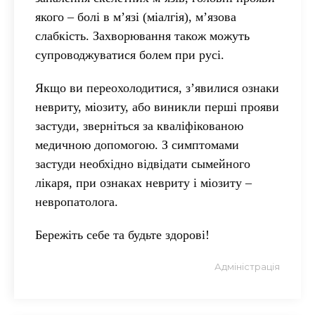
якого – болі в м’язі (міалгія), м’язова
слабкість. Захворювання також можуть
супроводжуватися болем при русі.
Якщо ви переохолодитися, з’явилися ознаки
невриту, міозиту, або виникли перші прояви
застуди, зверніться за кваліфікованою
медичною допомогою. З симптомами
застуди необхідно відвідати сымейного
лікаря, при ознаках невриту і міозиту –
невропатолога.
Береж
і
ть себе та будьте здоров
і
!
Адміністрація