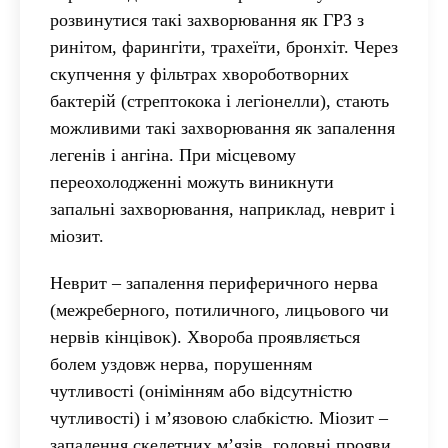
розвинутися такі захворювання як ГРЗ з
ринітом, фарингіти, трахеїти, бронхіт. Через
скупчення у фільтрах хвороботворних
бактерій (стрептокока і легіонелли), стають
можливими такі захворювання як запалення
легенів і ангіна. При місцевому
переохолодженні можуть виникнути
запальні захворювання, наприклад, неврит і
міозит.
Неврит – запалення периферичного нерва
(межреберного, потиличного, лицьового чи
нервів кінцівок). Хвороба проявляється
болем уздовж нерва, порушенням
чутливості (онімінням або відсутністю
чутливості) і м’язовою слабкістю. Міозит –
запалення скелетних м’язів, головні прояви