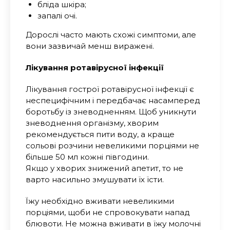
бліда шкіра;
запалі очі.
Дорослі часто мають схожі симптоми, але
вони зазвичай менш виражені.
Лікування ротавірусної інфекції
Лікування гострої ротавірусної інфекції є
неспецифічним і передбачає насамперед
боротьбу із зневодненням. Щоб уникнути
зневоднення організму, хворим
рекомендується пити воду, а краще
сольові розчини невеликими порціями не
більше 50 мл кожні півгодини.
Якщо у хворих знижений апетит, то не
варто насильно змушувати їх їсти.
Їжу необхідно вживати невеликими
порціями, щоби не спровокувати напад
блювоти. Не можна вживати в їжу молочні