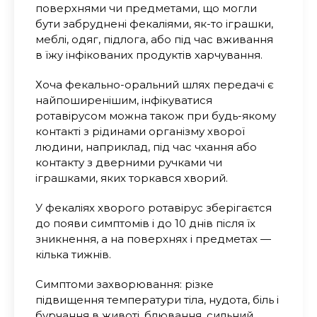
поверхнями чи предметами, що могли
бути забруднені фекаліями, як-то іграшки,
меблі, одяг, підлога, або під час вживання
в їжу інфікованих продуктів харчування.
Хоча фекально-оральний шлях передачі є
найпоширенішим, інфікуватися
ротавірусом можна також при будь-якому
контакті з рідинами організму хворої
людини, наприклад, під час чхання або
контакту з дверними ручками чи
іграшками, яких торкався хворий.
У фекаліях хворого ротавірус зберігаєтся
до появи симптомів і до 10 днів після їх
зникнення, а на поверхнях і предметах —
кілька тижнів.
Симптоми захворювання: різке
підвищення температури тіла, нудота, біль і
бурчання в животі, блювання, сильний