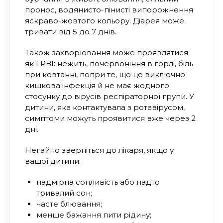
пронос, водянисто-пінисті випорожнення
яскраво-жовтого кольору. Діарея може
тривати від 5 до 7 днів.
Також захворювання може проявлятися
як ГРВІ: нежить, почервоніння в горлі, біль
при ковтанні, попри те, що це виключно
кишкова інфекція й не має жодного
стосунку до вірусів респіраторної групи. У
дитини, яка контактувала з ротавірусом,
симптоми можуть проявитися вже через 2
дні.
Негайно зверніться до лікаря, якщо у
вашої дитини:
надмірна сонливість або надто
тривалий сон;
часте блювання;
менше бажання пити рідину;