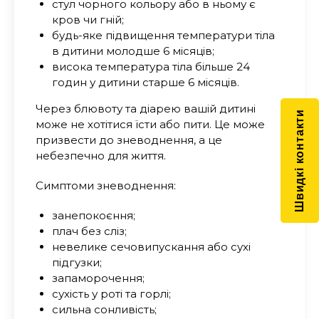
стул чорного кольору або в ньому є
кров чи гній;
будь-яке підвищення температури тіла
в дитини молодше 6 місяців;
висока температура тіла більше 24
годин у дитини старше 6 місяців.
Через блювоту та діарею вашій дитині
Швидкі контакти
може не хотітися їсти або пити. Це може
призвести до зневоднення, а це
небезпечно для життя.
Симптоми зневоднення:
занепокоєння;
плач без сліз;
невелике сечовипускання або сухі
підгузки;
запаморочення;
сухість у роті та горлі;
сильна сонливість;