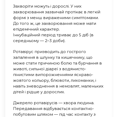
Захворіти можуть і дорослі. У них
захворювання зазвичай протікає в легкій
формі з менш вираженими симптомами.
До того ж, це захворювання може мати
епідемічний характер.
Інкубаційний період триває до 5 діб (в
середньому — 2–3 доби).
Ротавірус призводить до гострого
запалення в шлунку та кишечнику, що
може стати причиною болю та бурчання в
животі, сильної діареї з водянисто-
пінистими випорожненнями яскраво-
жовтого кольору, блювоти, лихоманки, і
навіть зневоднення в немовлят, маленьких
дітей і рідше у дорослих.
Джерело ротавірусів — хвора людина.
Передавання відбувається контактно-
побутовим шляхом — під час контакту з