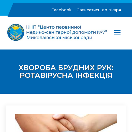
Skip
to
Facebook
Записатись до лікаря
content
ЦПМСД №7 м.Миколаїв
Комунальне некомерційне підприємство "Центр
первинної медико-санітарної допомоги №7"
Миколаївської міської ради
ХВОРОБА БРУДНИХ РУК:
РОТАВІРУСНА ІНФЕКЦІЯ