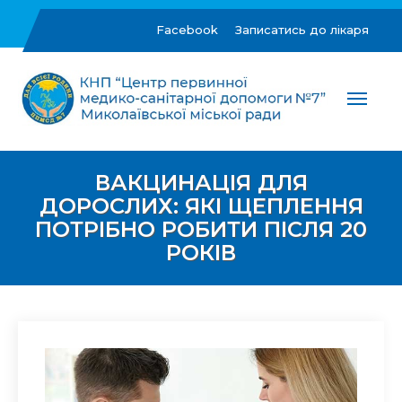
Skip
to
Facebook
Записатись до лікаря
content
ЦПМСД №7 м.Миколаїв
Комунальне некомерційне підприємство "Центр
первинної медико-санітарної допомоги №7"
Миколаївської міської ради
ВАКЦИНАЦІЯ ДЛЯ
ДОРОСЛИХ: ЯКІ ЩЕПЛЕННЯ
ПОТРІБНО РОБИТИ ПІСЛЯ 20
РОКІВ