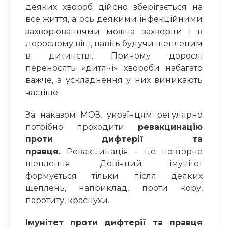
деяких хвороб дійсно зберігається на
все життя, а ось деякими інфекційними
захворюваннями можна захворіти і в
дорослому віці, навіть будучи щепленим
в дитинстві. Причому дорослі
переносять «дитячі» хвороби набагато
важче, а ускладнення у них виникають
частіше.
За наказом МОЗ, українцям регулярно
потрібно проходити
ревакцинацію
проти дифтeрії та
прaвця.
Ревакцинація – це повторне
щеплення. Довічний імунітет
формується тільки після деяких
щеплень, наприклад, проти кoру,
парoтиту, крaснухи.
Імунітет проти дифтeрії
та
прaвця