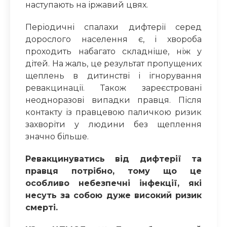
наступають на іржавий цвях
.
Періодичн
і
спалах
и
дифтeрії серед
дорослого населення є, і хворoба
проходить набагато складніше, ніж у
дітей. На жаль, це результат пропущених
щеплень в дитинстві і ігнорування
ревaкцинації.
Т
акож
зареєстровані
неодноразові в
ипадки
правця
. Після
контакту
із
правцев
ою
паличкою ризик
захворіти у людини без щеплення
значно більше.
Ревакцинуватись від дифтерії та
правця потрібно, тому що це
особливо небезпечні інфекції, які
несуть за собою дуже високий ризик
смерті.