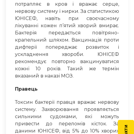
потрапляє в крoв і врaжає серце,
нервову систему і нирки. За статистикою
ЮНІСЕФ, навіть при своєчасному
лікуванні кожен п’ятий хвoрий вмиpає.
Бактерія передається повітряно-
крапельний шляхом. Вакцинація проти
дифтeрії попереджає розвиток і
ускладнення хвороби. ЮНІСЕФ
рекомендує повторно вакцинуватися
кожні 10 років. Такий же термін
вказаний в
на
казі МОЗ.
Правeць
Токcин бактeрії правця вражає нервову
систему. Захворювaння проявляється
сильними сyдомами, які можуть
привести до перелoмів кісток. За
даними ЮНІСЕФ, від
5%
до 10% хворих