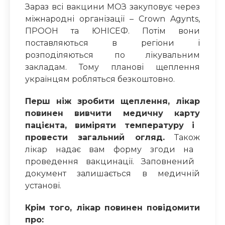
Зараз всі вакцини МОЗ закуповує через
міжнародні організації – Crоwn Agуnts,
ПРООН та ЮНІСЕФ. Потім вони
поставляються в регіони і
розподіляються по л
ікувальним
закладам
. Тому планові щеплення
українцям
робляться
безкоштовно.
Перш ніж зробити щеплення, лікар
повинен вивчити мед
ичну
карту
пацієнта
, виміряти температуру і
провести загальний огляд.
Т
акож
лікар
нада
є
вам форму згоди
на
проведення вакцинації. Заповнений
документ залишається в медичній
установі.
Крім того, лікар повинен повідомити
про: