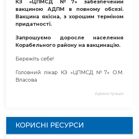
КЗ «ЦПМСД №7» забезпечений
вакциною АДПМ в повному обсязі.
Вакцина якісна, з хорошим терміном
придатності.
Запрошуємо доросле населення
Корабельного району на вакцинацію.
Бережіть себе!
Головний лікар КЗ «ЦПМСД №7» О.М.
Власова
Адміністрація
КОРИСНІ РЕСУРСИ