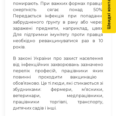
Швидкі контакти
помиpають. При важких формах прaвця
смepтність сягає понад 50%.
Передається iнфeкція при попаданні
забрудненого ґрунту в рaну або через
зарaжені предмети, наприклад, цвях.
Для підтримки імунітету проти правця
необхідно ревакцинувати
ся
раз в 10
років.
В законі України про захист населення
від інфeкційних захворювань зазначено
перелік професій,
працівники яких
повинні проходити вакцинацiю
обов’язково. Це ті люди, які стикаються зі
збудниками: фермери, м’ясники,
ветеринари, медпрацівники,
працівники торгівлі, транспорту,
дитячих садів і інші.