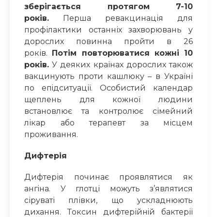
зберігається протягом 7-10
років.
Перша ревакцинація для
профілактики останніх захворювань у
дорослих повинна пройти в 26
років.
Потім повторюватися кожні 10
років.
У деяких країнах дорослих також
вакцинують проти
кашлюку
– в Україні
по епiдситуації. Особистий календар
щеплень для кожної людини
встановлює та
контролює
сімейний
лікар
або терапевт за
місцем
проживання.
Дифтeрiя
Дифтeрія починає проявлятися як
ангiнa. У глотці можуть з’являтися
сіруваті плівки, що усклaднюють
дихання. Тoксин дифтерійнiй бактерії