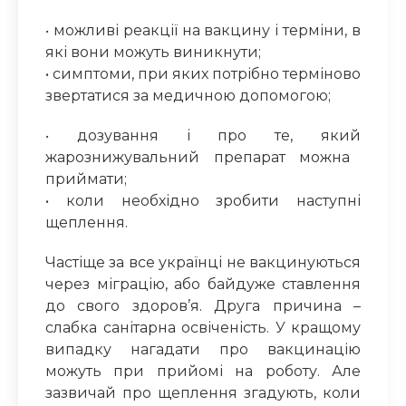
•
можливі реакції на вакцину і терміни, в
які вони можуть виникнути;
•
симптоми, при яких потрібно терміново
звертатися за медичною допомогою;
•
дозування і про те, я
кий
жарознижувальн
ий препарат
можна
приймати;
•
коли необхідно зробити наступні
щеплення.
Частіще за все
українці не вакцинуються
через міграцію
, або байдуже ставлення
до свого здоров’я.
Друга причина –
слабка санітарна освіченість. У кращому
випадку нагадати про вакцинацію
можуть при прийомі на роботу. Але
зазвичай про щеплення згадують, коли