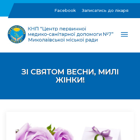
Skip
to
Facebook
Записатись до лікаря
content
ЦПМСД №7 м.Миколаїв
Комунальне некомерційне підприємство "Центр
первинної медико-санітарної допомоги №7"
Миколаївської міської ради
ЗІ СВЯТОМ ВЕСНИ, МИЛІ
ЖІНКИ!