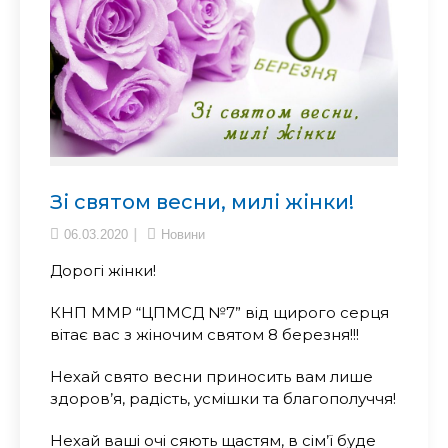
Зі святом весни, милі жінки!
06.03.2020
Новини
Дорогі жінки!
КНП ММР “ЦПМСД №7” від щирого серця
вітає вас з жіночим святом 8 березня!!!
Нехай свято весни приносить вам лише
здоров’я, радість, усмішки та благополуччя!
Нехай ваші очі сяють щастям, в сім’ї буде