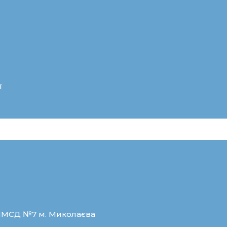
ї
ЦПМСД №7 м. Миколаєва