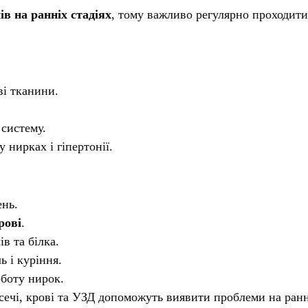
в на ранніх стадіях
, тому важливо регулярно проходити
і тканини.
систему.
 нирках і гіпертонії.
ень.
рові
.
в та білка.
ь і куріння.
боту нирок.
сечі, крові та УЗД допоможуть виявити проблеми на ранн