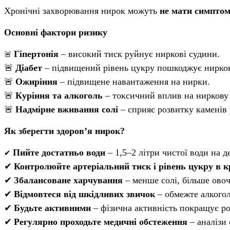
Хронічні захворювання нирок можуть
не мати симптомі
Основні фактори ризику
Гіпертонія
– високий тиск руйнує ниркові судини.
🚨
🚨
Діабет
– підвищений рівень цукру пошкоджує нирков
🚨
Ожиріння
– підвищене навантаження на нирки.
🚨
Куріння та алкоголь
– токсичний вплив на ниркову 
🚨
Надмірне вживання солі
– сприяє розвитку каменів у
Як зберегти здоров’я нирок?
Пийте достатньо води
– 1,5–2 літри чистої води на д
✔
✔
Контролюйте артеріальний тиск і рівень цукру в к
✔
Збалансоване харчування
– менше солі, більше овочі
✔
Відмовтеся від шкідливих звичок
– обмежте алкогол
✔
Будьте активними
– фізична активність покращує ро
✔
Регулярно проходьте медичні обстеження
– аналізи 