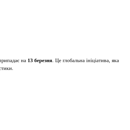
 припадає на
13 березня
. Це глобальна ініціатива, яка
стики.