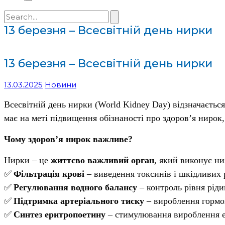
Search
for:
13 березня – Всесвітній день нирки
13 березня – Всесвітній день нирки
13.03.2025
Новини
Всесвітній день нирки (World Kidney Day) відзначаєть
має на меті підвищення обізнаності про здоров’я нирок
Чому здоров’я нирок важливе?
Нирки – це
життєво важливий орган
, який виконує ни
✅
Фільтрація крові
– виведення токсинів і шкідливих 
✅
Регулювання водного балансу
– контроль рівня ріди
✅
Підтримка артеріального тиску
– вироблення гормон
✅
Синтез еритропоетину
– стимулювання вироблення е