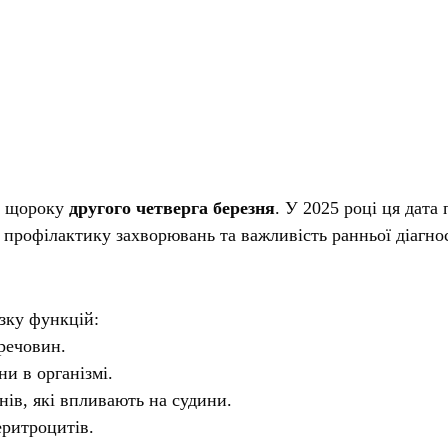
ся щороку
другого четверга березня
. У 2025 році ця дата
, профілактику захворювань та важливість ранньої діагно
зку функцій:
речовин.
ни в організмі.
ів, які впливають на судини.
ритроцитів.