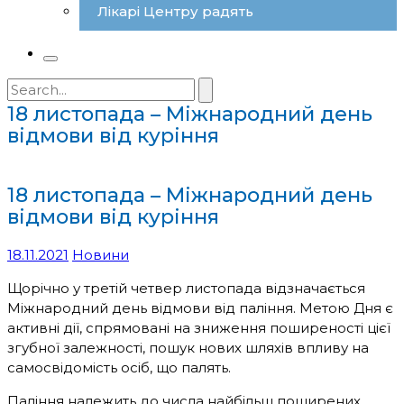
Лікарі Центру радять
Search
for:
18 листопада – Міжнародний день
відмови від куріння
18 листопада – Міжнародний день
відмови від куріння
18.11.2021
Новини
Щорічно у третій четвер листопада відзначається
Міжнародний день відмови від паління. Метою Дня є
активні дії, спрямовані на зниження поширеності цієї
згубної залежності, пошук нових шляхів впливу на
самосвідомість осіб, що палять.
Паління належить до числа найбільш поширених