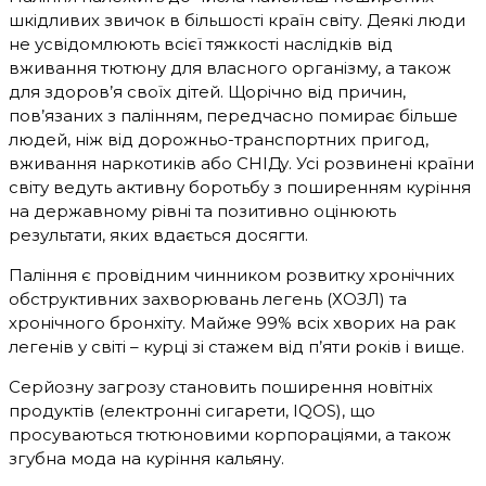
шкідливих звичок в більшості країн світу. Деякі люди
не усвідомлюють всієї тяжкості наслідків від
вживання тютюну для власного організму, а також
для здоров’я своїх дітей. Щорічно від причин,
пов’язаних з палінням, передчасно помирає більше
людей, ніж від дорожньо-транспортних пригод,
вживання наркотиків або СНІДу. Усі розвинені країни
світу ведуть активну боротьбу з поширенням куріння
на державному рівні та позитивно оцінюють
результати, яких вдається досягти.
Паління є провідним чинником розвитку хронічних
обструктивних захворювань легень (ХОЗЛ) та
хронічного бронхіту. Майже 99% всіх хворих на рак
легенів у світі – курці зі стажем від п’яти років і вище.
Серйозну загрозу становить поширення новітніх
продуктів (електронні сигарети, IQOS), що
просуваються тютюновими корпораціями, а також
згубна мода на куріння кальяну.