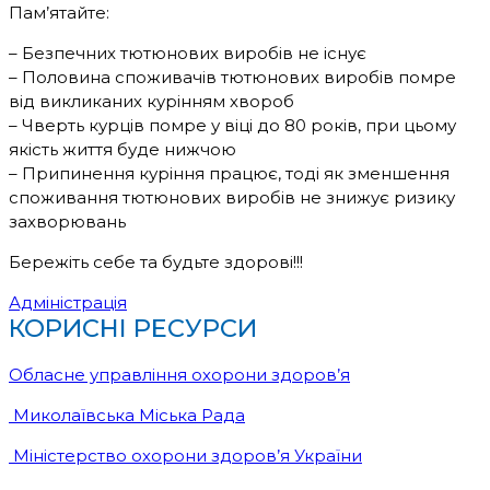
Пам’ятайте:
– Безпечних тютюнових виробів не існує
– Половина споживачів тютюнових виробів помре
від викликаних курінням хвороб
– Чверть курців помре у віці до 80 років, при цьому
якість життя буде нижчою
– Припинення куріння працює, тоді як зменшення
споживання тютюнових виробів не знижує ризику
захворювань
Бережіть себе та будьте здорові!!!
Адміністрація
КОРИСНІ РЕСУРСИ
Обласне управління охорони здоров’я
Миколаївська Міська Рада
Міністерство охорони здоров’я України