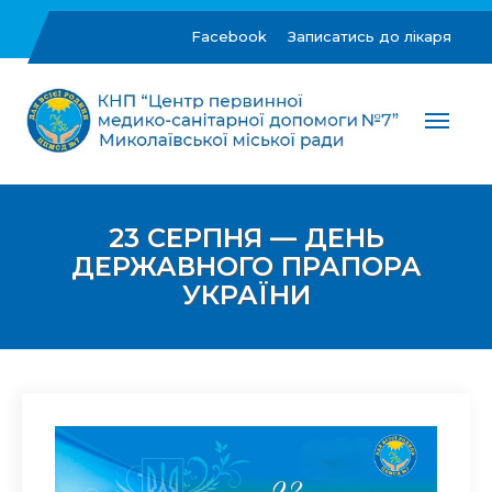
Skip
to
Facebook
Записатись до лікаря
content
ЦПМСД №7 м.Миколаїв
Комунальне некомерційне підприємство "Центр
первинної медико-санітарної допомоги №7"
Миколаївської міської ради
23 СЕРПНЯ — ДЕНЬ
ДЕРЖАВНОГО ПРАПОРА
УКРАЇНИ