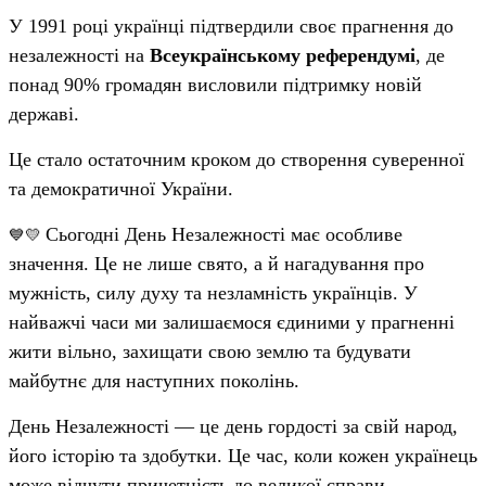
У 1991 році українці підтвердили своє прагнення до
незалежності на
Всеукраїнському референдумі
, де
понад 90% громадян висловили підтримку новій
державі.
Це стало остаточним кроком до створення суверенної
та демократичної України.
Сьогодні День Незалежності має особливе
💙💛
значення. Це не лише свято, а й нагадування про
мужність, силу духу та незламність українців. У
найважчі часи ми залишаємося єдиними у прагненні
жити вільно, захищати свою землю та будувати
майбутнє для наступних поколінь.
День Незалежності — це день гордості за свій народ,
його історію та здобутки. Це час, коли кожен українець
може відчути причетність до великої справи —