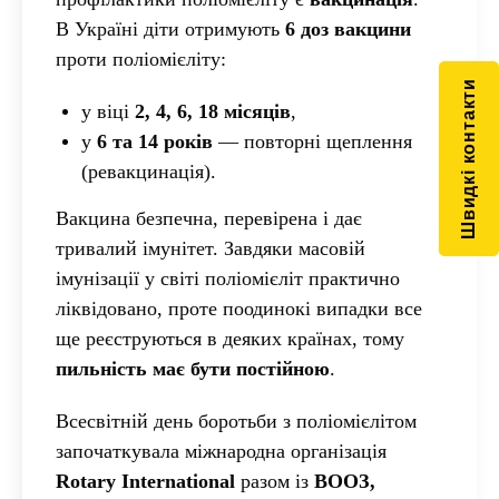
В Україні діти отримують
6 доз вакцини
проти поліомієліту:
Швидкі контакти
у віці
2, 4, 6, 18 місяців
,
у
6 та 14 років
— повторні щеплення
(ревакцинація).
Вакцина безпечна, перевірена і дає
тривалий імунітет. Завдяки масовій
імунізації у світі поліомієліт практично
ліквідовано, проте поодинокі випадки все
ще реєструються в деяких країнах, тому
пильність має бути постійною
.
Всесвітній день боротьби з поліомієлітом
започаткувала міжнародна організація
Rotary International
разом із
ВООЗ,