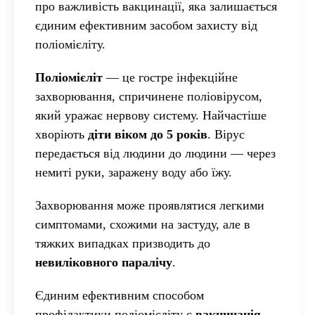
про важливість вакцинації, яка залишається
єдиним ефективним засобом захисту від
поліомієліту.
Поліомієліт
— це гостре інфекційне
захворювання, спричинене поліовірусом,
який уражає нервову систему. Найчастіше
хворіють
діти віком до 5 років
. Вірус
передається від людини до людини — через
немиті руки, заражену воду або їжу.
Захворювання може проявлятися легкими
симптомами, схожими на застуду, але в
тяжких випадках призводить до
невиліковного паралічу
.
Єдиним ефективним способом
профілактики поліомієліту є
вакцинація
.