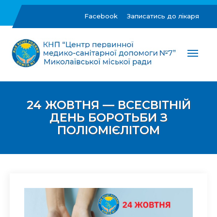
Skip
to
Facebook
Записатись до лікаря
content
ЦПМСД №7 м.Миколаїв
Комунальне некомерційне підприємство "Центр
первинної медико-санітарної допомоги №7"
Миколаївської міської ради
24 ЖОВТНЯ — ВСЕСВІТНІЙ
ДЕНЬ БОРОТЬБИ З
ПОЛІОМІЄЛІТОМ