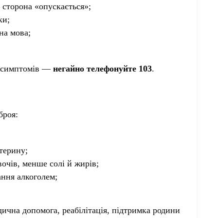
сторона «опускається»;
ки;
на мова;
!
х симптомів —
негайно телефонуйте 103
.
броя:
стерину;
очів, менше солі й жирів;
ання алкоголем;
.
ична допомога, реабілітація, підтримка родини