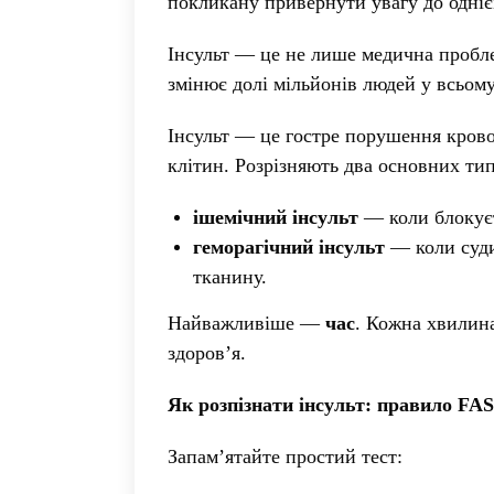
покликану привернути увагу до одніє
Інсульт — це не лише медична пробле
змінює долі мільйонів людей у всьому 
Інсульт — це гостре порушення крово
клітин. Розрізняють два основних ти
ішемічний інсульт
— коли блокуєт
геморагічний інсульт
— коли суди
тканину.
Найважливіше —
час
. Кожна хвилин
здоров’я.
Як розпізнати інсульт: правило FA
Запам’ятайте простий тест: