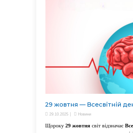
29 жовтня — Всесвітній де
29.10.2025
Новини
Щороку
29 жовтня
світ відзначає
Все