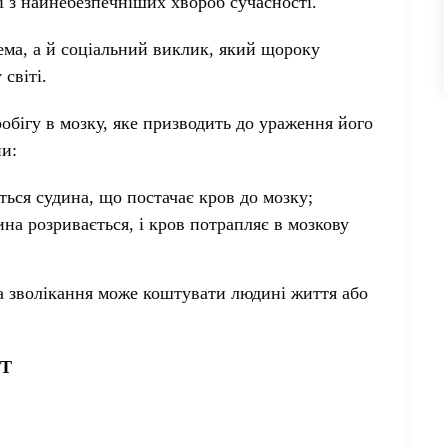
ї з найнебезпечніших хвороб сучасності.
ма, а й соціальний виклик, який щороку
світі.
обігу в мозку, яке призводить до ураження його
пи:
ься судина, що постачає кров до мозку;
на розривається, і кров потрапляє в мозкову
а зволікання може коштувати людині життя або
ST