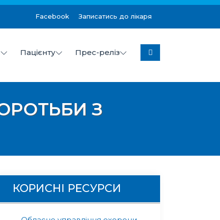
Facebook
Записатись до лікаря
я
Пацієнту
Прес-реліз
колаївської міської ради
БОРОТЬБИ З
КОРИСНІ РЕСУРСИ
Обласне управління охорони