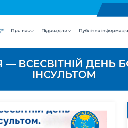
Про нас
Підрозділи
Публічна інформаці
в
 "Центр первинної медико-санітарної допомоги №7" Ми
 — ВСЕСВІТНІЙ ДЕНЬ 
ІНСУЛЬТОМ