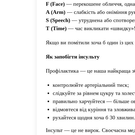
F (Face)
— перекошене обличчя, одна 
A (Arm)
— слабкість або оніміння ру
S (Speech)
— утруднена або спотворе
T (Time)
— час викликати «швидку»
Якщо ви помітили хоча б один із ци
Як запобігти інсульту
Профілактика — це наша найкраща з
контролюйте артеріальний тиск;
слідкуйте за рівнем цукру та холе
правильно харчуйтеся — більше ов
відмовтеся від куріння та зловжив
рухайтеся щодня хоча б 30 хвилин
Інсульт — це не вирок. Своєчасна мед