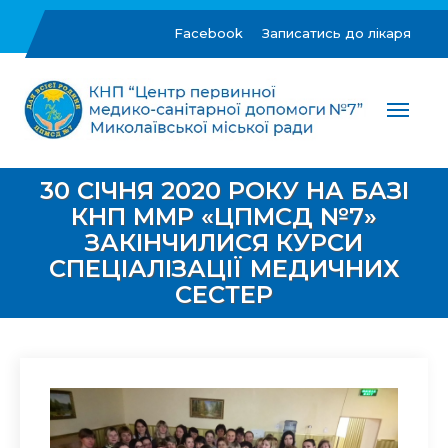
Skip
to
Facebook
Записатись до лікаря
content
ЦПМСД №7 м.Миколаїв
Комунальне некомерційне підприємство "Центр
первинної медико-санітарної допомоги №7"
30 СІЧНЯ 2020 РОКУ НА БАЗІ
Миколаївської міської ради
КНП ММР «ЦПМСД №7»
ЗАКІНЧИЛИСЯ КУРСИ
СПЕЦІАЛІЗАЦІЇ МЕДИЧНИХ
СЕСТЕР