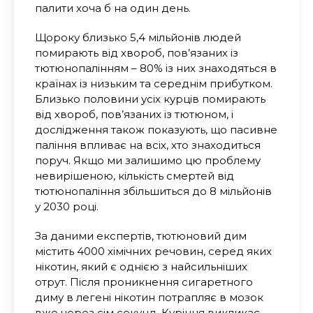
палити хоча б на один день.
Щороку близько 5,4 мільйонів людей
помирають від хвороб, пов’язаних із
тютюнопалінням – 80% із них знаходяться в
країнах із низьким та середнім прибутком.
Близько половини усіх курців помирають
від хвороб, пов’язаних із тютюном, і
дослідження також показують, що пасивне
паління впливає на всіх, хто знаходиться
поруч. Якщо ми залишимо цю проблему
невирішеною, кількість смертей від
тютюнопаління збільшиться до 8 мільйонів
у 2030 році.
За даними експертів, тютюновий дим
містить 4000 хімічних речовин, серед яких
нікотин, який є однією з найсильніших
отрут. Після проникнення сигаретного
диму в легені нікотин потрапляє в мозок
вже через сім секунд. Куріння викликає