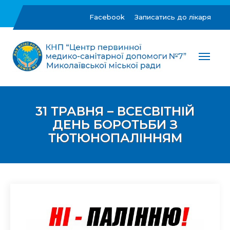
Skip
to
Facebook
Записатись до лікаря
content
ЦПМСД №7 м.Миколаїв
Комунальне некомерційне підприємство "Центр
первинної медико-санітарної допомоги №7"
Миколаївської міської ради
31 ТРАВНЯ – ВСЕСВІТНІЙ
ДЕНЬ БОРОТЬБИ З
ТЮТЮНОПАЛІННЯМ