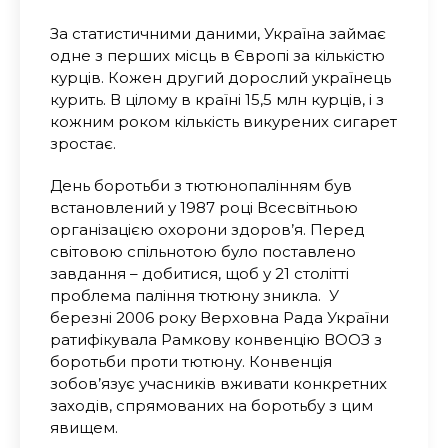
За статистичними даними, Україна займає
одне з перших місць в Європі за кількістю
курців. Кожен другий дорослий українець
курить. В цілому в країні 15,5 млн курців, і з
кожним роком кількість викурених сигарет
зростає.
День боротьби з тютюнопалінням був
встановлений у 1987 році Всесвітньою
організацією охорони здоров’я. Перед
світовою спільнотою було поставлено
завдання – добитися, щоб у 21 столітті
проблема паління тютюну зникла. У
березні 2006 року Верховна Рада України
ратифікувала Рамкову конвенцію ВООЗ з
боротьби проти тютюну. Конвенція
зобов’язує учасників вживати конкретних
заходів, спрямованих на боротьбу з цим
явищем.