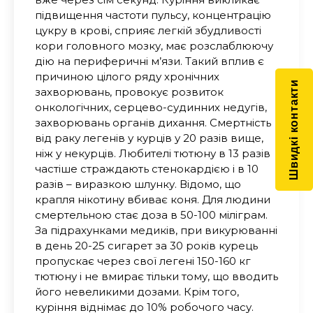
підвищення частоти пульсу, концентрацію
цукру в крові, сприяє легкій збудливості
кори головного мозку, має розслаблюючу
дію на периферичні м’язи. Такий вплив є
причиною цілого ряду хронічних
Швидкі контакти
захворювань, провокує розвиток
онкологічних, серцево-судинних недугів,
захворювань органів дихання. Смертність
від раку легенів у курців у 20 разів вище,
ніж у некурців. Любителі тютюну в 13 разів
частіше страждають стенокардією і в 10
разів – виразкою шлунку. Відомо, що
крапля нікотину вбиває коня. Для людини
смертельною стає доза в 50-100 міліграм.
За підрахунками медиків, при викурюванні
в день 20-25 сигарет за 30 років курець
пропускає через свої легені 150-160 кг
тютюну і не вмирає тільки тому, що вводить
його невеликими дозами. Крім того,
куріння віднімає до 10% робочого часу.