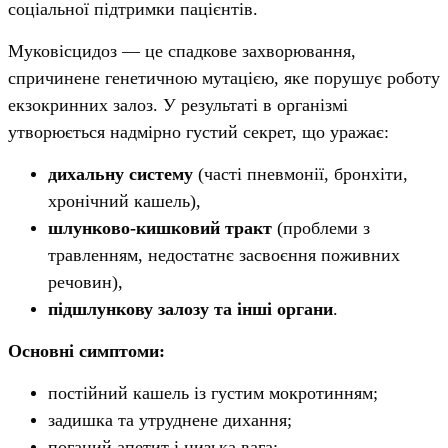
соціальної підтримки пацієнтів.
Муковісцидоз — це спадкове захворювання,
спричинене генетичною мутацією, яке порушує роботу
екзокринних залоз. У результаті в організмі
утворюється надмірно густий секрет, що уражає:
дихальну систему
(часті пневмонії, бронхіти,
хронічний кашель),
шлунково-кишковий тракт
(проблеми з
травленням, недостатнє засвоєння поживних
речовин),
підшлункову залозу та інші органи
.
Основні симптоми:
постійний кашель із густим мокротинням;
задишка та утруднене дихання;
поганий апетит і низька вага;