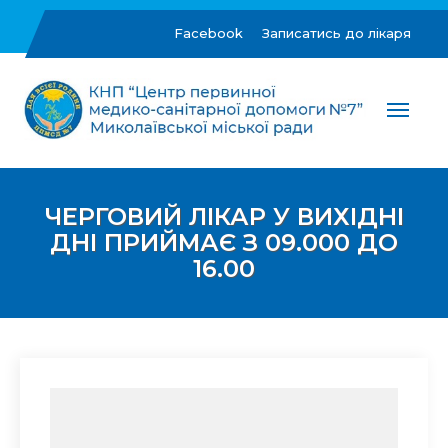
Skip
to
Facebook
Записатись до лікаря
content
ЦПМСД №7 м.Миколаїв
Комунальне некомерційне підприємство "Центр
первинної медико-санітарної допомоги №7"
Миколаївської міської ради
ЧЕРГОВИЙ ЛІКАР У ВИХІДНІ
ДНІ ПРИЙМАЄ З 09.000 ДО
16.00