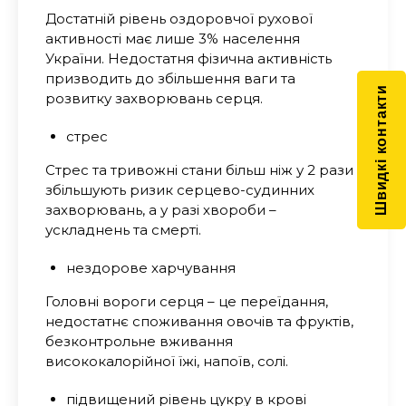
Достатній рівень оздоровчої рухової
активності має лише 3% населення
України. Недостатня фізична активність
призводить до збільшення ваги та
Швидкі контакти
розвитку захворювань серця.
стрес
Стрес та тривожні стани більш ніж у 2 рази
збільшують ризик серцево-судинних
захворювань, а у разі хвороби –
ускладнень та смерті.
нездорове харчування
Головні вороги серця – це переїдання,
недостатнє споживання овочів та фруктів,
безконтрольне вживання
висококалорійної їжі, напоїв, солі.
підвищений рівень цукру в крові