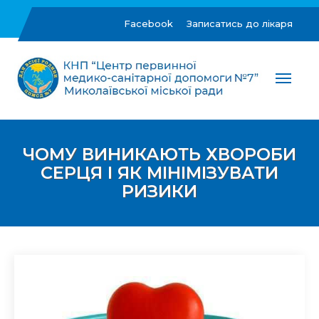
Skip
to
Facebook
Записатись до лікаря
content
ЦПМСД №7 м.Миколаїв
Комунальне некомерційне підприємство "Центр
первинної медико-санітарної допомоги №7"
Миколаївської міської ради
ЧОМУ ВИНИКАЮТЬ ХВОРОБИ
СЕРЦЯ І ЯК МІНІМІЗУВАТИ
РИЗИКИ