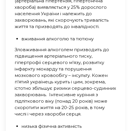
(артеріальна гіпертензія, гіпертонічна
хвороба) виявляється у 25% дорослого
населення України і належить до
захворювань, які скорочують тривалість
життя та призводять до інвалідності.
вживання алкоголю та тютюну
Зловживання алкоголем призводить до
підвищення артеріального тиску,
гіпертрофії серцевого м’язу, розвитку
інфаркту міокарду та порушення
мозкового кровообігу – інсульту. Кожен
п’ятий українець курить і цим, зокрема,
істотно збільшує ризики серцево-судинних
захворювань. Інтенсивне куріння з
підліткового віку (понад 20 років) може
скоротити життя на 20-25 років, в тому
числі і через хвороби серця.
низька фізична активність