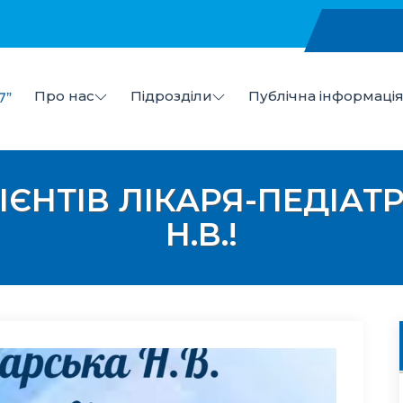
Про нас
Підрозділи
Публічна інформаці
в
 "Центр первинної медико-санітарної допомоги №7" Ми
ІЄНТІВ ЛІКАРЯ-ПЕДІАТ
Н.В.!