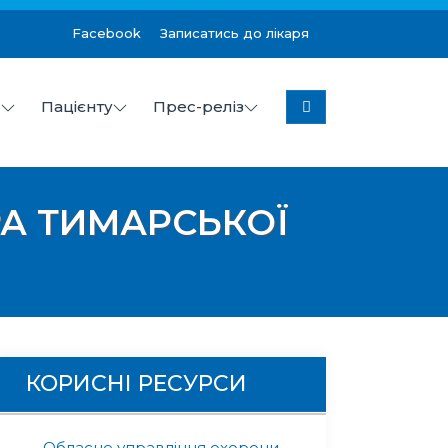
Facebook
Записатись до лікаря
я
Пацієнту
Прес-реліз
колаївської міської ради
РА ТИМАРСЬКОЇ
КОРИСНІ РЕСУРСИ
Обласне управління охорони