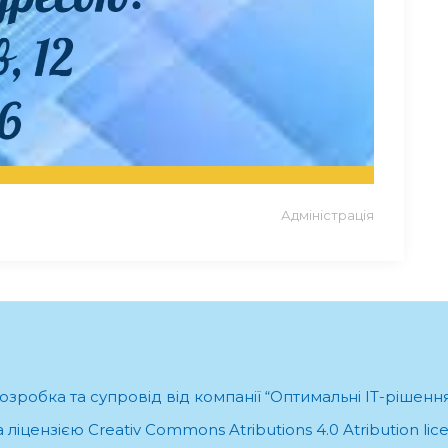
Адміністрація
озробка та супровід від компанії “Оптимальні ІТ-рішенн
ліцензією Creativ Commons Atributions 4.0 Atribution li