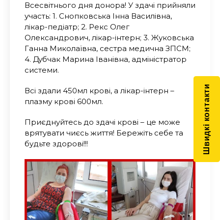
Всесвітнього дня донора! У здачі прийняли
участь: 1. Снопковська Інна Василівна,
лікар-педіатр; 2. Рекс Олег
Олександрович, лікар-інтерн; 3. Жуковська
Ганна Миколаївна, сестра медична ЗПСМ;
4. Дубчак Марина Іванівна, адміністратор
системи.
Швидкі контакти
Всі здали 450мл крові, а лікар-інтерн –
плазму крові 600мл.
Приєднуйтесь до здачі крові – це може
врятувати чиєсь життя! Бережіть себе та
будьте здорові!!!