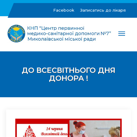
Skip
to
Facebook
Записатись до лікаря
content
ЦПМСД №7 м.Миколаїв
Комунальне некомерційне підприємство "Центр
первинної медико-санітарної допомоги №7"
Миколаївської міської ради
ДО ВСЕСВІТНЬОГО ДНЯ
ДОНОРА !