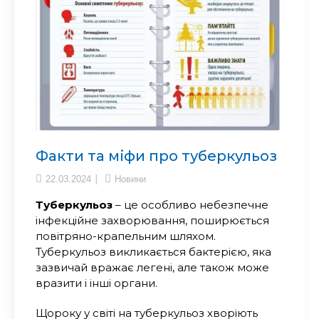
Факти та міфи про туберкульоз
22.03.2024
Новини
Туберкульоз
– це особливо небезпечне
інфекційне захворювання, поширюється
повітряно-крапельним шляхом.
Туберкульоз викликається бактерією, яка
зазвичай вражає легені, але також може
вразити і інші органи.
Щороку у світі на туберкульоз хворіють