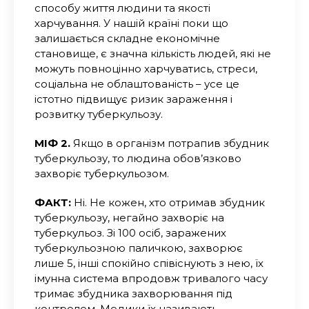
способу життя людини та якості
харчування. У нашій країні поки що
залишається складне економічне
становище, є значна кількість людей, які не
можуть повноцінно харчуватись, стреси,
соціальна не облаштованість – усе це
істотно підвищує ризик зараження і
розвитку туберкульозу.
МІФ 2.
Якщо в організм потрапив збудник
туберкульозу, то людина обов’язково
захворіє туберкульозом.
ФАКТ:
Ні. Не кожен, хто отримав збудник
туберкульозу, негайно захворіє на
туберкульоз. Зі 100 осіб, заражених
туберкульозною паличкою, захворює
лише 5, інші спокійно співіснують з нею, їх
імунна система впродовж тривалого часу
тримає збудника захворювання під
контролем. Медики їх називають