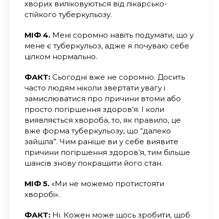
хворих виліковуються від лікарсько-
стійкого туберкульозу.
МІФ 4.
Мені соромно навіть подумати, що у
мене є туберкульоз, адже я почуваю себе
цілком нормально.
ФАКТ:
Сьогодні вже не соромно. Досить
часто людям ніколи звертати увагу і
замислюватися про причини втоми або
просто погіршення здоров’я. І коли
виявляється хвороба, то, як правило, це
вже форма туберкульозу, що “далеко
зайшла”. Чим раніше ви у себе виявите
причини погіршення здоров’я, тим більше
шансів знову покращити його стан.
МІФ 5.
«Ми не можемо протистояти
хворобі».
ФАКТ:
Ні. Кожен може щось зробити, щоб