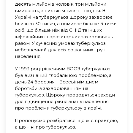
десять мільйонів чоловік, три мільйони
вмирають, з них вісім тисяч – щодня. В
Україні на туберкульоз щороку захворює
близько 30 тисяч, а помирає більше 4 тисяч
осіб, що більше ніж від СНІД та інших
інфекційних і паразитарних захворювань
разом. У сучасних умовах туберкульоз
небезпечний для всіх соціальних груп
населення.
У 1993 році рішенням ВООЗ туберкульоз
був визнаний глобальною проблемою, а
день 24 березня – Всесвітнім днем
боротьби із захворюванням на
туберкульоз.
Що
року провод
я
ться заход
и
для
підвищення рівня знань населення
про проблеми туберкульозу в країні.
Пропонуємо розібратися, що ж є правдою,
а що – ні про туберкульоз.