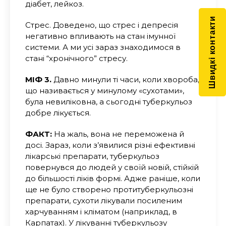
діабет, лейкоз.
Швидкі контакти
Стрес. Доведено, що стрес і депресія
негативно впливають на стан імунної
системи. А ми усі зараз знаходимося в
стані “хронічного” стресу.
МІФ 3.
Давно минули ті часи, коли хвороба,
що називається у минулому «сухотами»,
була невиліковна, а сьогодні туберкульоз
добре лікується.
ФАКТ:
На жаль, вона не переможена й
досі. Зараз, коли з’явилися різні ефективні
лікарські препарати, туберкульоз
повернувся до людей у своїй новій, стійкій
до більшості ліків формі. Адже раніше, коли
ще не було створено протитуберкульозні
препарати, сухоти лікували посиленим
харчуванням і кліматом (наприклад, в
Карпатах). У лікуванні туберкульозу