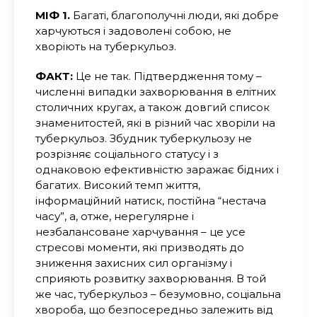
МІФ 1.
Багаті, благополучні люди, які добре
харчуються і задоволені собою, не
хворіють на туберкульоз.
ФАКТ:
Це не так. Підтвердження тому –
численні випадки захворювання в елітних
столичних кругах, а також довгий список
знаменитостей, які в різний час хворіли на
туберкульоз. Збудник туберкульозу не
розрізняє соціального статусу і з
однаковою ефективністю заражає бідних і
багатих. Високий темп життя,
інформаційний натиск, постійна “нестача
часу”, а, отже, нерегулярне і
незбалансоване харчування – це усе
стресові моменти, які призводять до
зниження захисних сил організму і
сприяють розвитку захворювання. В той
же час, туберкульоз – безумовно, соціальна
хвороба, що безпосередньо залежить від