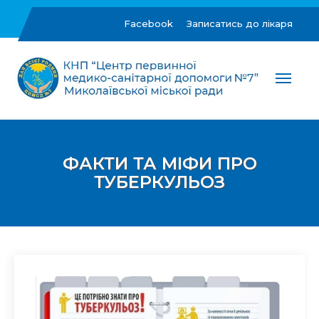
Skip
to
Facebook
Записатись до лікаря
content
ЦПМСД №7 м.Миколаїв
Комунальне некомерційне підприємство "Центр
первинної медико-санітарної допомоги №7"
Миколаївської міської ради
ФАКТИ ТА МІФИ ПРО
ТУБЕРКУЛЬОЗ