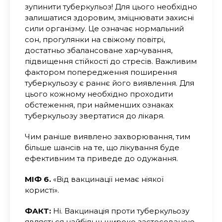
зупинити туберкульоз! Для цього необхідно
залишатися здоровим, зміцнювати захисні
сили організму. Це означає нормальний
сон, прогулянки на свіжому повітрі,
достатньо збалансоване харчування,
підвищення стійкості до стресів. Важливим
фактором попередження поширення
туберкульозу є раннє його виявлення. Для
цього кожному необхідно проходити
обстеження, при найменших ознаках
туберкульозу звертатися до лікаря.
Чим раніше виявлено захворювання, тим
більше шансів на те, що лікування буде
ефективним та приведе до одужання.
МІФ 6.
«Від вакцинації немає ніякої
користі».
ФАКТ:
Ні. Вакцинація проти туберкульозу
являється найбільш широко застосованою