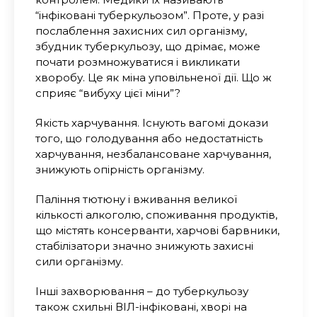
“інфіковані туберкульозом”. Проте, у разі
послаблення захисних сил організму,
збудник туберкульозу, що дрімає, може
почати розмножуватися і викликати
хворобу. Це як міна уповільненої дії. Що ж
сприяє “вибуху цієї міни”?
Якість харчування. Існують вагомі докази
того, що голодування або недостатність
харчування, незбалансоване харчування,
знижують опірність організму.
Паління тютюну і вживання великої
кількості алкоголю, споживання продуктів,
що містять консерванти, харчові барвники,
стабілізатори значно знижують захисні
сили організму.
Інші захворювання – до туберкульозу
також схильні ВІЛ-інфіковані, хворі на