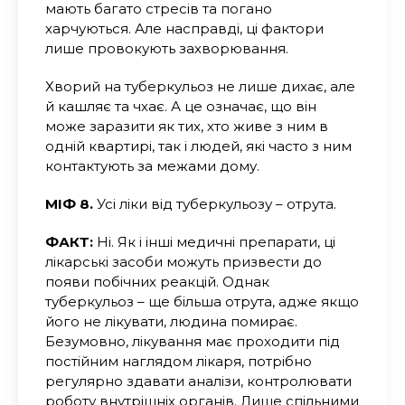
мають багато стресів та погано
харчуються. Але насправді, ці фактори
лише провокують захворювання.
Хворий на туберкульоз не лише дихає, але
й кашляє та чхає. А це означає, що він
може заразити як тих, хто живе з ним в
одній квартирі, так і людей, які часто з ним
контактують за межами дому.
МІФ 8.
Усі ліки від туберкульозу – отрута.
ФАКТ:
Ні. Як і інші медичні препарати, ці
лікарські засоби можуть призвести до
появи побічних реакцій. Однак
туберкульоз – ще більша отрута, адже якщо
його не лікувати, людина помирає.
Безумовно, лікування має проходити під
постійним наглядом лікаря, потрібно
регулярно здавати аналізи, контролювати
роботу внутрішніх органів. Лише спільними