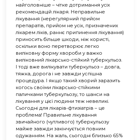
найголовніше – чітке дотримання усіх
рекомендацій лікаря. Неправильне
лікування (нерегулярний прийом
препаратів, прийом не усіх, призначених
лікарем ліків, раннє припинення лікування)
приносить більше шкоди, ніж користі,
оскільки воно перетворює легко
виліковну форму хвороби у важко
виліковний лікарсько-стійкий туберкульоз.
І тоді вже вилікувати туберкульоз – довга,
тяжка, дорога і не завжди успішна
процедура. І якщо такий хворий заразить
когось своїми лікарсько-стійкими
паличками туберкульозу, то шанси на
лікування у цієї людини теж невеликі.
Сьогодні для лікарів-фтизіатрів – це
проблема! Правильне лікування
звичайного (чутливого) туберкульозу
майже завжди закінчується повним
одужанням. На жаль, сьогодні близько 65%