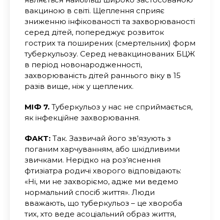
вакциною в світі. Щеплення сприяє
зниженню інфікованості та захворюваності
серед дітей, попереджує розвиток
гострих та поширених (смертельних) форм
туберкульозу. Серед невакцинованих БЦЖ
в період новонародженності,
захворюваність дітей раннього віку в 15
разів вище, ніж у щеплених.
МІФ 7.
Туберкульоз у нас не сприймається,
як інфекційне захворювання.
ФАКТ:
Так. Зазвичай його зв’язують з
поганим харчуванням, або шкідливими
звичками. Нерідко на роз’яснення
фтизіатра родичі хворого відповідають:
«Ні, ми не захворіємо, адже ми ведемо
нормальний спосіб життя». Люди
вважають, що туберкульоз – це хвороба
тих, хто веде асоціальний образ життя,