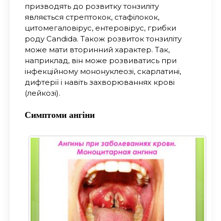
призводять до розвитку тонзиліту
являється стрептокок, стафілокок,
цитомегаловірус, ентеровірус, грибки
роду Candida. Також розвиток тонзиліту
може мати вторинний характер. Так,
наприклад, він може розвиватись при
інфекційному мононуклеозі, скарлатині,
дифтерії і навіть захворюваннях крові
(лейкозі).
Симптоми ангіни