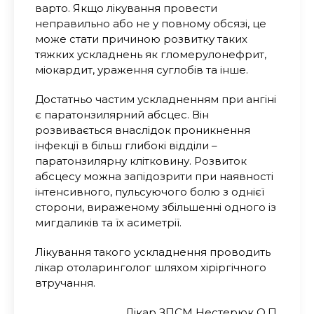
варто. Якщо лікування провести
неправильно або не у повному обсязі, це
може стати причиною розвитку таких
тяжких ускладнень як гломерулонефрит,
міокардит, ураження суглобів та інше.
Достатньо частим ускладненням при ангіні
є паратонзилярний абсцес. Він
розвивається внаслідок проникнення
інфекції в більш глибокі відділи –
паратонзилярну клітковину. Розвиток
абсцесу можна запідозрити при наявності
інтенсивного, пульсуючого болю з однієї
сторони, вираженому збільшенні одного із
мигдаликів та їх асиметрії.
Лікування такого ускладнення проводить
лікар отоларинголог шляхом хіріргічного
втручання.
Лікар ЗПСМ Нестерюк О.П.