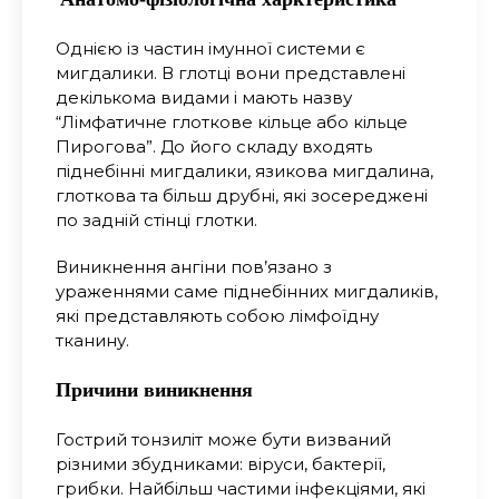
Однією із частин імунної системи є
мигдалики. В глотці вони представлені
декількома видами і мають назву
“Лімфатичне глоткове кільце або кільце
Пирогова”. До його складу входять
піднебінні мигдалики, язикова мигдалина,
глоткова та більш друбні, які зосереджені
по задній стінці глотки.
Виникнення ангіни пов’язано з
ураженнями саме піднебінних мигдаликів,
які представляють собою лімфоїдну
тканину.
Причини виникнення
Гострий тонзиліт може бути визваний
різними збудниками: віруси, бактерії,
грибки. Найбільш частими інфекціями, які