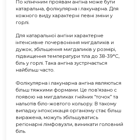
По клінічним проявам ангіна може бути
катаральна, фолікулярна і лакунарна. Для
кожного виду характерні певні зміни у
горлі.
Для катаральної ангіни характерне
інтенсивне почервоніння мигдаликів и
дужок, збільшення мигдаликів у розмірі,
підвищення температури тіла до 38-39°С,
біль у горлі. Така ангіна зустрічається
найбільш часто.
Фолікулярна і лакунарна ангіна являються
більш тяжкими формами. Це пов’язано с
появою на мигдаликах гнійних “точок” та
нальотів біло-жовтого кольору. В такому
випадку інтоксикація організму стає більш
виражена, можуть збільшуватись
регіонарні лімфовузли, виникати головний
біль.