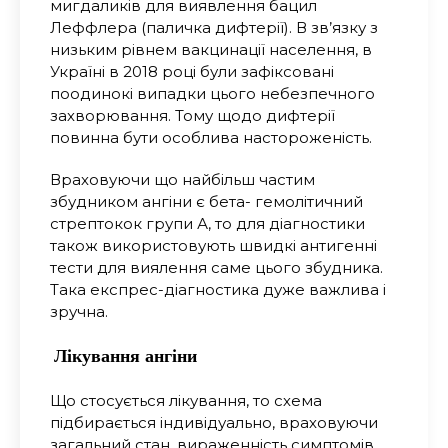
мигдаликів для виявлення бацил
Леффлера (паличка дифтерії). В зв’язку з
низьким рівнем вакцинації населення, в
Україні в 2018 році були зафіксовані
поодинокі випадки цього небезпечного
захворювання. Тому щодо дифтерії
повинна бути особлива настороженість.
Враховуючи що найбільш частим
збудником ангіни є бета- гемолітичний
стрептокок групи А, то для діагностики
також використовують швидкі антигенні
тести для виялення саме цього збудника.
Така експрес-діагностика дуже важлива і
зручна.
Лікування ангіни
Що стосується лікування, то схема
підбирається індивідуально, враховуючи
загальний стан, вираженність симптомів.