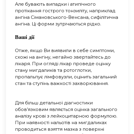
Але бувають випадки і атипічного
протікання гострого тонзиліту, наприклад
ангіна Сімановського-Венсана, сифілітична
ангіна. Ці форми зутрічаються рідко.
Ваші дії
Отже, якщо Ви виявили в себе симптоми,
схожі на ангіну, негайно звертайтесь до
лікаря. При огляді лікар проведе оцінку
стану мигдаликів та ротоглотки,
пропальпує лімфовузли, оцінить загальний
стан та ступінь важкості захворювання.
Для більш детальної діагностики
обов’язковим являється оцінка загального
аналізу крові з лейкоцитарною формулою.
При наявності нальотів на мигдаликах
проводиться взяття мазка з поверхні