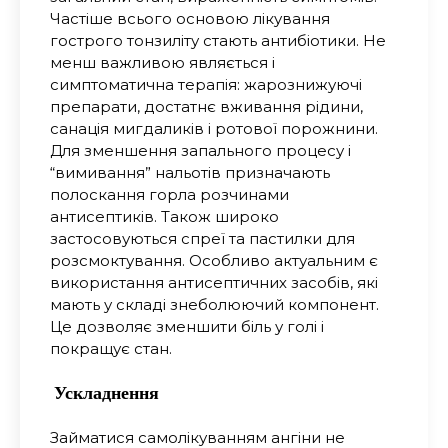
Частіше всього основою лікування
гострого тонзиліту стають антибіотики. Не
менш важливою являється і
симптоматична терапія: жарознижуючі
препарати, достатнє вживання рідини,
санація мигдаликів і ротової порожнини.
Для зменшення запального процесу і
“вимивання” нальотів призначають
полоскання горла розчинами
антисептиків. Також широко
застосовуються спреї та пастилки для
розсмоктування. Особливо актуальним є
використання антисептичних засобів, які
мають у складі знеболюючий компонент.
Це дозволяє зменшити біль у голі і
покращує стан.
Ускладнення
Займатися самолікуванням ангіни не