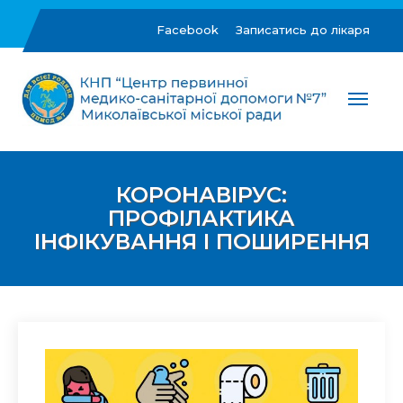
Skip
to
Facebook
Записатись до лікаря
content
ЦПМСД №7 м.Миколаїв
Комунальне некомерційне підприємство "Центр
первинної медико-санітарної допомоги №7"
Миколаївської міської ради
КОРОНАВІРУС:
ПРОФІЛАКТИКА
ІНФІКУВАННЯ І ПОШИРЕННЯ