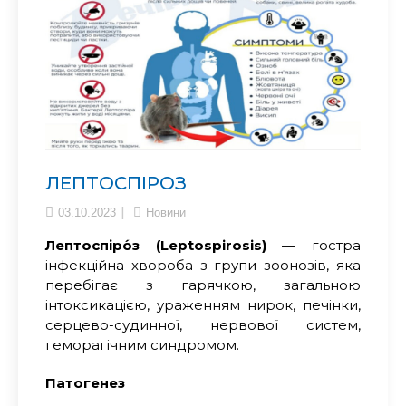
ЛЕПТОСПІРОЗ
03.10.2023
Новини
Лептоспіро́з (Leptospirosis
)
— гостра
інфекційна хвороба з групи зоонозів, яка
перебігає з гарячкою, загальною
інтоксикацією, ураженням нирок, печінки,
серцево-судинної, нервової систем,
геморагічним синдромом.
Патогенез