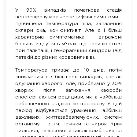
У 90% випадків початкова стадія
лептоспірозу має неспецифічні симптоми –
підвищена температура тіла, запалення
склери ока, кон’юнктивіт. Але є і більш
характерна симптоматика – виражені
больові відчуття в м’язах, що посилюються
при пальпації, і геморагічний синдром (від
петехій до різних крововиливів).
Температура триває до 10 днів, потім
знижується і в більшості випадків
,
настає
одужання хворого. Але, приблизно у 30%
хворих після затихання хвороби
спостерігаються рецидиви, які є найбільш
небезпечною стадією лептоспірозу. У цей
період відбувається ураження найбільш
важливих, життєзабезпечуючих, систем
організму – в т.ч. печінки та нирок. Крім
ниркової, печінкової, а також комбінованої