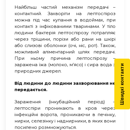
Найбільш частий механізм передачі –
контактний. Захворіти на лептоспіроз
можна під час купання в водоймах, при
контакті з інфікованими тваринами. У тіло
людини бактерія лептоспірозу потрапляє
через тріщини, порізи або рани на шкірі
або слизові оболонки (очі, ніс, рот). Також,
можливий аліментарний шлях передачі.
При ньому причина лептоспірозу –
заражена їжа (молоко, м’ясо) і сира вода з
Швидкі контакти
природних джерел.
Від людини до людини захворювання не
передається.
З
араження (інкубаційний період) –
лептоспіри проникають в кров через
інфекційні ворота, проникаючи в печінку,
нирки, селезінку і наднирники, в яких вони
посилено розмножуються
.