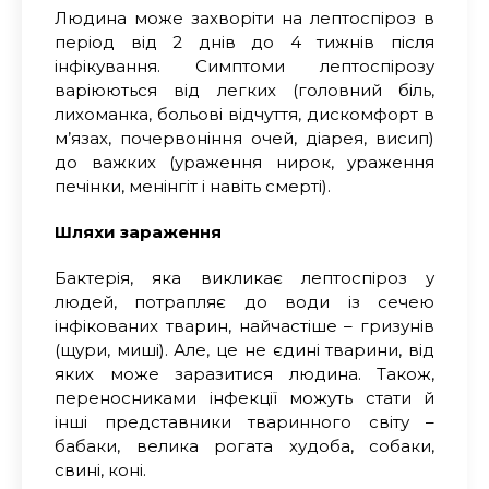
Людина може захворіти на лептоспіроз в
період від 2 днів до 4 тижнів після
інфікування. Симптоми лептоспірозу
варіюються від легких (головний біль,
лихоманка, больові відчуття
,
дискомфорт в
м’язах, почервоніння очей, діарея, висип)
до важких (ураження нирок, ураження
печінки, менінгіт і навіть смерті
)
.
Шляхи зараження
Бактерія, яка викликає лептоспіроз у
людей, потрапляє
до
вод
и
і
з сечею
інфікованих тварин, найчастіше – гризунів
(щури, миші). Але, це не єдині тварини, від
яких може заразитися людина. Також,
переносниками інфекції можуть стати й
інші представники тваринного світу –
бабаки, велика рогата худоба, собаки,
свині, коні.