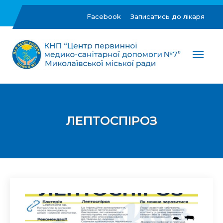
Skip
to
Facebook
Записатись до лікаря
content
ЦПМСД №7 м.Миколаїв
Комунальне некомерційне підприємство "Центр
первинної медико-санітарної допомоги №7"
Миколаївської міської ради
ЛЕПТОСПІРОЗ