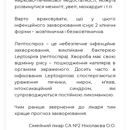
нирково-печінкової недостатності, можуть
розвинутися менінгіт, увеїт, міокардит і т.п.
Варто враховувати, що у цього
інфекційного захворювання існує 2 клінічні
форми – жовтянична і безжовтянична.
Лептоспіроз – це небезпечне інфекційне
захворювання, викликане бактерією
Leptospira (лептоспіра). Хвороба має свою
відмінну рису – пошкодження капілярів в
організмі зараженого. Досить часто в
інфікованих Leptospirosis спостерігаються
ураження печінки, нирок, м’язів,
інтоксикаційний синдром, які
супроводжуються постійною лихоманкою.
Чим раніше звернення до лікаря тим
краще прогноз захворювання.
Сімейний лікар СА №2 Ніколаєва О.О.