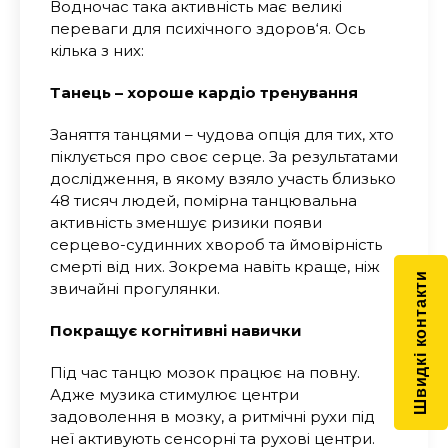
Водночас така активність має великі
переваги для психічного здоров‘я. Ось
кілька з них:
Танець – хороше кардіо тренування
Заняття танцями – чудова опція для тих, хто
піклується про своє серце. За результатами
дослідження, в якому взяло участь близько
48 тисяч людей, помірна танцювальна
активність зменшує ризики появи
серцево-судинних хвороб та ймовірність
смерті від них. Зокрема навіть краще, ніж
Швидкі контакти
звичайні прогулянки.
Покращує когнітивні навички
Під час танцю мозок працює на повну.
Адже музика стимулює центри
задоволення в мозку, а ритмічні рухи під
неї активують сенсорні та рухові центри.