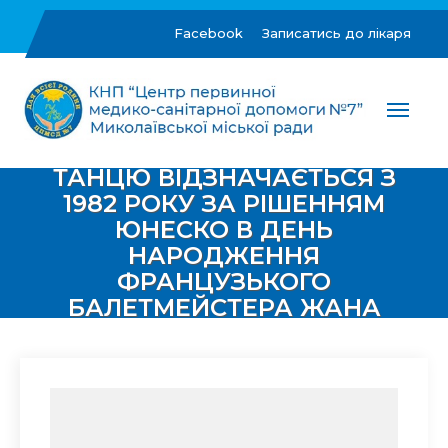
Skip
to
Facebook
Записатись до лікаря
content
МІЖНАРОДНИЙ ДЕНЬ
ЦПМСД №7 м.Миколаїв
Комунальне некомерційне підприємство "Центр
первинної медико-санітарної допомоги №7"
ТАНЦЮ ВІДЗНАЧАЄТЬСЯ З
Миколаївської міської ради
1982 РОКУ ЗА РІШЕННЯМ
ЮНЕСКО В ДЕНЬ
НАРОДЖЕННЯ
ФРАНЦУЗЬКОГО
БАЛЕТМЕЙСТЕРА ЖАНА
ЖОРЖА НОВЕРА