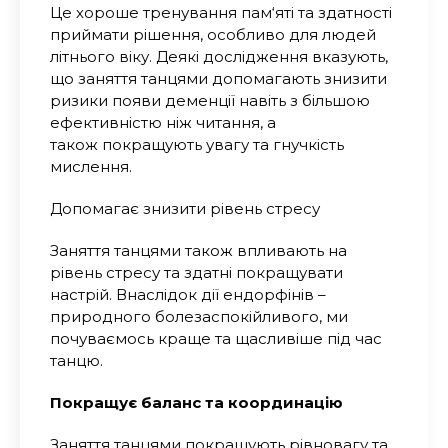
Це хороше тренування пам‘яті та здатності
приймати рішення, особливо для людей
літнього віку. Деякі дослідження вказують,
що заняття танцями допомагають знизити
ризики появи деменції навіть з більшою
ефективністю ніж читання, а
також покращують увагу та гнучкість
мислення.
Допомагає знизити рівень стресу
Заняття танцями також впливають на
рівень стресу та здатні покращувати
настрій. Внаслідок дії ендорфінів –
природного болезаспокійливого, ми
почуваємось краще та щасливіше під час
танцю.
Покращує баланс та координацію
Заняття танцями покращують рівновагу та