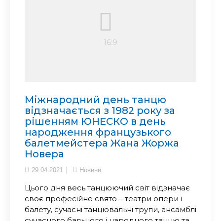
Міжнародний день танцю
відзначається з 1982 року за
рішенням ЮНЕСКО в день
народження французького
балетмейстера Жана Жоржа
Новера
29.04.2021
Новини
Цього дня весь танцюючий світ відзначає
своє професійне свято – театри опери і
балету, сучасні танцювальні трупи, ансамблі
сучасного бального і народного танцю та