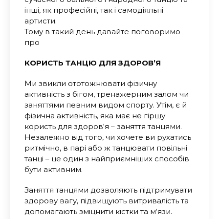
інші, як професійні, так і самодіяльні
артисти.
Тому в такий день давайте поговоримо
про
КОРИСТЬ ТАНЦЮ ДЛЯ ЗДОРОВ’Я
Ми звикли ототожнювати фізичну
активність з бігом, тренажерним залом чи
заняттями певним видом спорту. Утім, є й
фізична активність, яка має не гіршу
користь для здоров‘я – заняття танцями.
Незалежно від того, чи хочете ви рухатись
ритмічно, в парі або ж танцювати повільні
танці – це один з найприємніших способів
бути активним.
Заняття танцями дозволяють підтримувати
здорову вагу, підвищують витривалість та
допомагають зміцнити кістки та м‘язи.