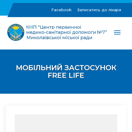
Skip
to
Facebook
Записатись до лікаря
content
ЦПМСД №7 м.Миколаїв
Комунальне некомерційне підприємство "Центр
первинної медико-санітарної допомоги №7"
Миколаївської міської ради
МОБІЛЬНИЙ ЗАСТОСУНОК
FREE LIFE