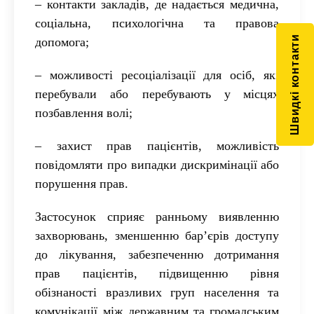
– контакти закладів, де надається медична,
соціальна, психологічна та
правова
Швидкі контакти
допомога;
– можливості ресоціалізації для осіб, які
перебували або перебувають у
місцях
позбавлення волі;
– захист прав пацієнтів, можливість
повідомляти про випадки дискримінації
або
порушення прав.
Застосунок сприяє ранньому виявленню
захворювань, зменшенню бар’єрів
доступу
до лікування, забезпеченню дотримання
прав пацієнтів, підвищенню рівня
обізнаності вразливих груп населення та
комунікації між державним та
громадським