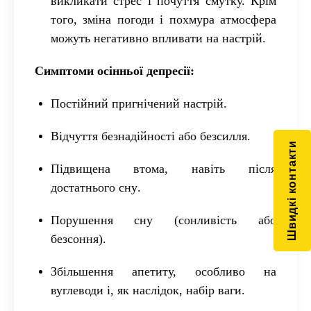
викликати стрес і почуття смутку. Крім
того, зміна погоди і похмура атмосфера
можуть негативно впливати на настрій.
Симптоми осінньої депресії
:
Постійний пригнічений настрій
.
Відчуття безнадійності або безсилля
.
Швидкі контакти
Підвищена втома, навіть після
достатнього сну
.
Порушення сну (сонливість або
безсоння)
.
Збільшення апетиту, особливо на
вуглеводи і, як наслідок, набір ваги
.