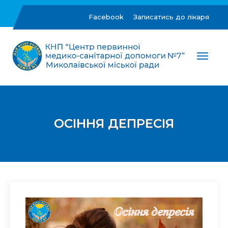
Skip
to
Facebook
Записатись до лікаря
content
ЦПМСД №7 м.Миколаїв
Комунальне некомерційне підприємство "Центр
первинної медико-санітарної допомоги №7"
Миколаївської міської ради
ОСІННЯ ДЕПРЕСІЯ