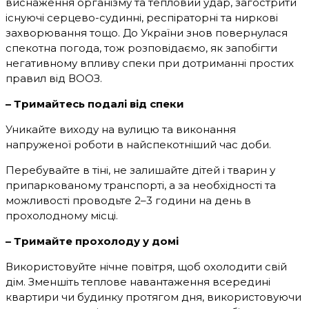
виснаження організму та тепловий удар, загострити
існуючі серцево-судинні, респіраторні та ниркові
захворювання тощо. До України знов повернулася
спекотна погода, тож розповідаємо, як запобігти
негативному впливу спеки при дотриманні простих
правил від ВООЗ.
– Тримайтесь подалі від спеки
Уникайте виходу на вулицю та виконання
напруженої роботи в найспекотніший час доби.
Перебувайте в тіні, не залишайте дітей і тварин у
припаркованому транспорті, а за необхідності та
можливості проводьте 2–3 години на день в
прохолодному місці.
– Тримайте прохолоду у домі
Використовуйте нічне повітря, щоб охолодити свій
дім. Зменшіть теплове навантаження всередині
квартири чи будинку протягом дня, використовуючи