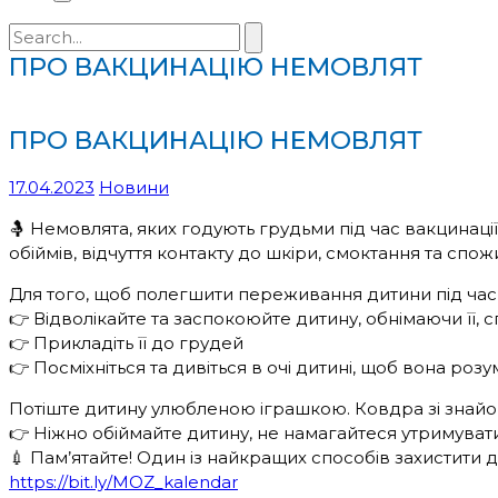
Search
for:
ПРО ВАКЦИНАЦІЮ НЕМОВЛЯТ
ПРО ВАКЦИНАЦІЮ НЕМОВЛЯТ
17.04.2023
Новини
🤱 Немовлята, яких годують грудьми під час вакцинац
обіймів, відчуття контакту до шкіри, смоктання та спо
Для того, щоб полегшити переживання дитини під час
👉 Відволікайте та заспокоюйте дитину, обнімаючи її,
👉 Прикладіть її до грудей
👉 Посміхніться та дивіться в очі дитині, щоб вона розу
Потіште дитину улюбленою іграшкою. Ковдра зі знай
👉 Ніжно обіймайте дитину, не намагайтеся утримувати
💉 Пам’ятайте! Один із найкращих способів захистити
https://bit.ly/MOZ_kalendar