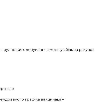
е грудне вигодовування зменшує біль за рахунок
ортніше
мендованого графіка вакцинації –