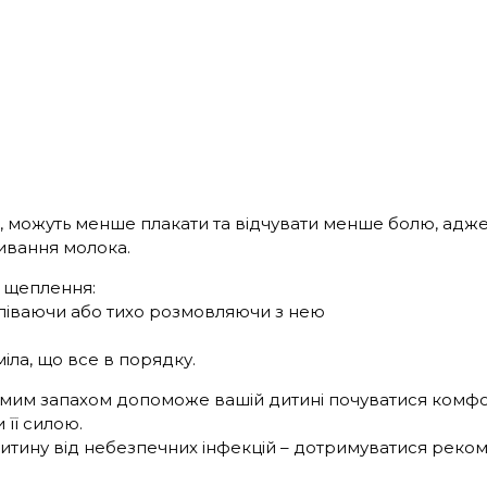
ії, можуть менше плакати та відчувати менше болю, адж
живання молока.
 щеплення:
 співаючи або тихо розмовляючи з нею
міла, що все в порядку.
омим запахом допоможе вашій дитині почуватися комф
 її силою.
 дитину від небезпечних інфекцій – дотримуватися реко