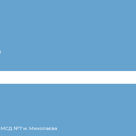
ї
ЦПМСД №7 м. Миколаєва