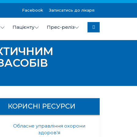
Facebook
Записатись до лікаря
я
Пацієнту
Прес-реліз
колаївської міської ради
АКТИЧНИМ
ЗАСОБІВ
КОРИСНІ РЕСУРСИ
Обласне управління охорони
здоров’я