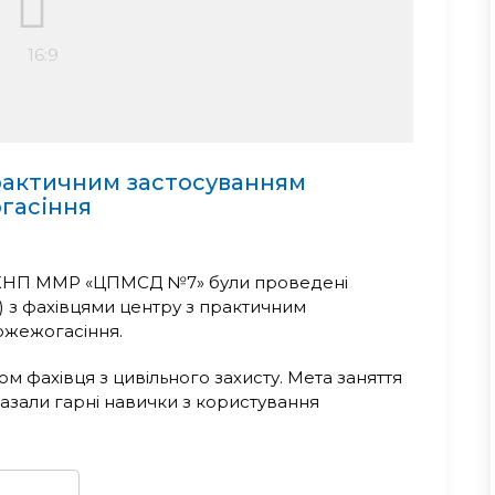
рактичним застосуванням
гасіння
 в КНП ММР «ЦПМСД №7» були проведені
Т) з фахівцями центру з практичним
ожежогасіння.
м фахівця з цивільного захисту. Мета заняття
казали гарні навички з користування