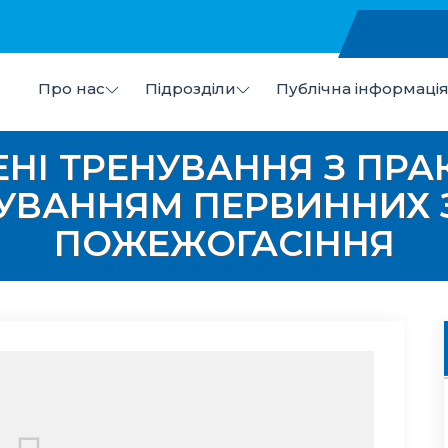
Про нас
Підрозділи
Публічна інформаці
в
 "Центр первинної медико-санітарної допомоги №7" Ми
НІ ТРЕНУВАННЯ З ПР
УВАННЯМ ПЕРВИННИХ 
ПОЖЕЖОГАСІННЯ