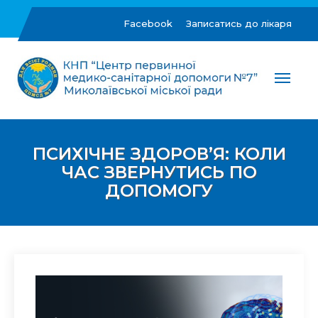
Skip
to
Facebook
Записатись до лікаря
content
ЦПМСД №7 м.Миколаїв
Комунальне некомерційне підприємство "Центр
первинної медико-санітарної допомоги №7"
Миколаївської міської ради
ПСИХІЧНЕ ЗДОРОВ’Я: КОЛИ
ЧАС ЗВЕРНУТИСЬ ПО
ДОПОМОГУ