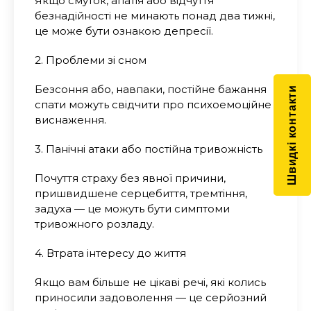
Якщо смуток, апатія або відчуття
безнадійності не минають понад два тижні,
це може бути ознакою депресії.
2. Проблеми зі сном
Безсоння або, навпаки, постійне бажання
Швидкі контакти
спати можуть свідчити про психоемоційне
виснаження.
3. Панічні атаки або постійна тривожність
Почуття страху без явної причини,
пришвидшене серцебиття, тремтіння,
задуха — це можуть бути симптоми
тривожного розладу.
4. Втрата інтересу до життя
Якщо вам більше не цікаві речі, які колись
приносили задоволення — це серйозний