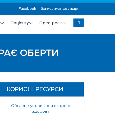
Facebook
Записатись до лікаря
я
Пацієнту
Прес-реліз
колаївської міської ради
РАЄ ОБЕРТИ
КОРИСНІ РЕСУРСИ
Обласне управління охорони
здоров’я