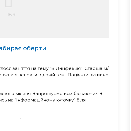
набирає оберти
булося заняття на тему “ВІЛ-інфекція”. Старша м/
ажливі аспекти в даній темі. Пацієнти активно
жного місяця. Запрошуємо всіх бажаючих. З
ь на “Інформаційному куточку” біля