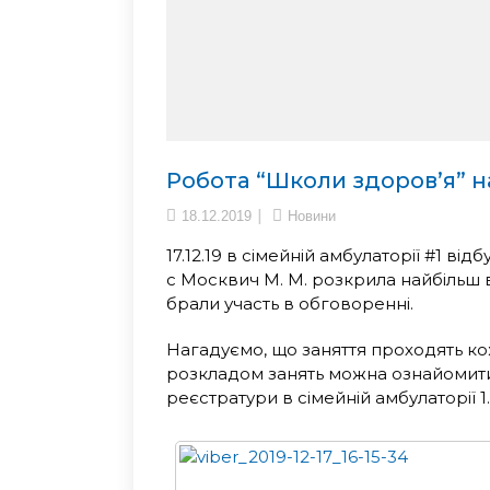
Робота “Школи здоров’я” 
18.12.2019
Новини
17.12.19 в сімейній амбулаторії #1 від
с Москвич М. М. розкрила найбільш в
брали участь в обговоренні.
Нагадуємо, що заняття проходять ко
розкладом занять можна ознайомитис
реєстратури в сімейній амбулаторії 1.