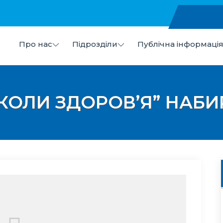
Про нас
Підрозділи
Публічна інформаці
в
 "Центр первинної медико-санітарної допомоги №7" Ми
КОЛИ ЗДОРОВ’Я” НАБИ