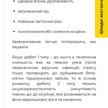
швидка втома, дратівливість;
Швидкі контакти
затуманений зір;
повільне загоєння ран;
поколювання або оніміння кінцівок.
Захворювання легше попередити, ніж
лікувати
.
Якщо діабет
1
типу – до нього є генетична
схильність, яка за певних умов (після
перенесених вірусних інфекцій, стресу
тощо) призводить до руйнування бета-
клітин підшлункової залози, то в основі
розвитку діабету
2
типу лежить
інсулінорезистентність (нечутливість
тканин до дії інсуліну), яка розвивається на
фоні надлишкової ваги та ожиріння.