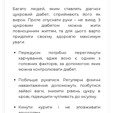
Багато людей, яким ставлять діагноз
цукровий діабет, сприймають його як
вирок. Проте опускати руки – не вихід. З
цукровим діабетом можна жити
повноцінним життям, та для цього варто
приділити своєму здоров’ю максимум
уваги
:
Передусім потрібно переглянути
харчування, адже воно є одним з
головних факторів, за допомогою яких
можна контролювати діабет.
Побільше рухатися
.
Регулярні фізичні
навантаження допоможуть позбутися
зайвої ваги, знизити рівень цукру в
крові, підвищити чутливість до інсуліну.
Кинути курити і не зловживати
алкоголем.