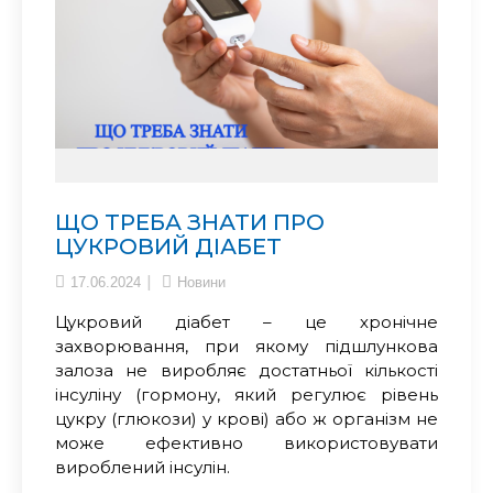
ЩО ТРЕБА ЗНАТИ ПРО
ЦУКРОВИЙ ДІАБЕТ
17.06.2024
Новини
Цукровий діабет – це хронічне
захворювання, при якому підшлункова
залоза не виробляє достатньої кількості
інсуліну (гормону, який регулює рівень
цукру (глюкози) у крові) або ж організм не
може ефективно використовувати
вироблений інсулін.