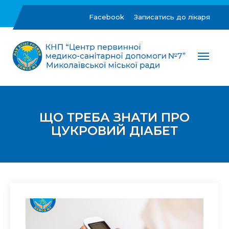
Skip
to
Facebook
Записатись до лікаря
content
ЦПМСД №7 м.Миколаїв
Комунальне некомерційне підприємство "Центр
первинної медико-санітарної допомоги №7"
Миколаївської міської ради
ЩО ТРЕБА ЗНАТИ ПРО
ЦУКРОВИЙ ДІАБЕТ