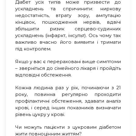
Діабет усіх типів може призвести до
ускладнень та спричинити: ниркову
недостатність, втрату зору, ампутацію
кінцівок, пошкодження нервів, вдвічі
збільшити ризик серцево-судинних
ускладнень (інфаркт, інсульт). Ось чому так
важливо вчасно його виявити і тримати
під контролем.
Якщо у вас є перераховані вище симптоми
– зверн
іться
до сімейного лікаря і прой
діть
відповідні обстеження.
Кожна людина раз у рік, починаючи з 21
року, повинна регулярно проходити
профілактичні обстеження, здавати аналіз
крові, і серед інших показників визначати
рівень цукру у крові.
Чи можуть пацієнти з цукровим діабетом
жити повноцінним життям?