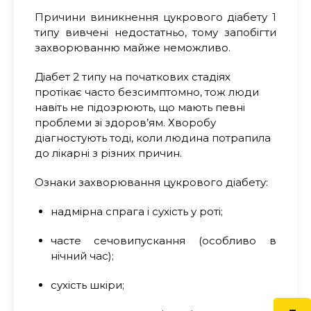
Причини виникнення цукрового діабету 1
типу вивчені недостатньо, тому запобігти
захворюванню майже неможливо.
Д
іабет
2
типу на початкових стадіях
протікає часто безсимптомно, тож люди
навіть не підозрюють, що мають певні
проблеми зі здоров’ям. Хворобу
діагностують тоді, коли людина потрапила
до лікарні з різних причин
.
О
знаки захворювання цукрового діабету
:
надмірна спрага і сухість у роті;
часте сечовипускання (особливо в
нічний час);
сухість шкіри;