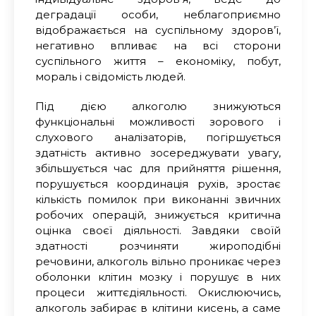
деградації особи, неблагоприємно
відображається на суспільному здоров’ї,
негативно впливає на всі сторони
суспільного життя – економіку, побут,
мораль і свідомість людей.
Під дією алкоголю знижуються
функціональні можливості зорового і
слухового аналізаторів, погіршується
здатність активно зосереджувати увагу,
збільшується час для прийняття рішення,
порушується координація рухів, зростає
кількість помилок при виконанні звичних
робочих операцій, знижується критична
оцінка своєї діяльності. Завдяки своїй
здатності розчиняти жироподібні
речовини, алкоголь вільно проникає через
оболонки клітин мозку і порушує в них
процеси життєдіяльності. Окислюючись,
алкоголь забирає в клітини кисень, а саме