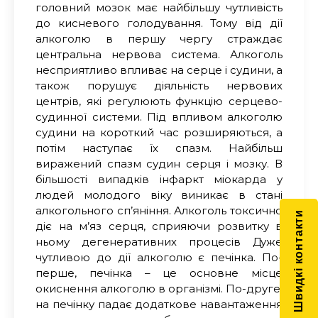
головний мозок має найбільшу чутливість
до кисневого голодування. Тому від дії
алкоголю в першу чергу страждає
центральна нервова система. Алкоголь
несприятливо впливає на серце і судини, а
також порушує діяльність нервових
центрів, які регулюють функцію серцево-
судинної системи. Під впливом алкоголю
судини на короткий час розширяються, а
потім наступає їх спазм. Найбільш
виражений спазм судин серця і мозку. В
більшості випадків інфаркт міокарда у
людей молодого віку виникає в стані
алкогольного сп’яніння. Алкоголь токсично
Швидкі контакти
діє на м’яз серця, сприяючи розвитку в
ньому дегенеративних процесів Дуже
чутливою до дії алкоголю є печінка. По-
перше, печінка – це основне місце
окиснення алкоголю в організмі. По-друге,
на печінку падає додаткове навантаження