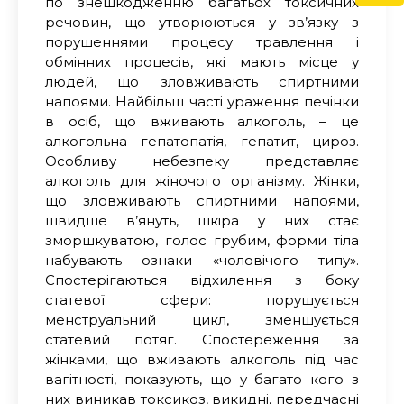
по знешкодженню багатьох токсичних
речовин, що утворюються у зв’язку з
порушеннями процесу травлення і
обмінних процесів, які мають місце у
людей, що зловживають спиртними
напоями. Найбільш часті ураження печінки
в осіб, що вживають алкоголь, – це
алкогольна гепатопатія, гепатит, цироз.
Особливу небезпеку представляє
алкоголь для жіночого організму. Жінки,
що зловживають спиртними напоями,
швидше в’януть, шкіра у них стає
зморшкуватою, голос грубим, форми тіла
набувають ознаки «чоловічого типу».
Спостерігаються відхилення з боку
статевої сфери: порушується
менструальний цикл, зменшується
статевий потяг. Спостереження за
жінками, що вживають алкоголь під час
вагітності, показують, що у багато кого з
них виникав токсикоз, викидні, передчасні