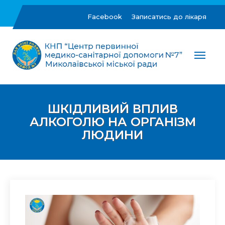
Skip
to
Facebook
Записатись до лікаря
content
ЦПМСД №7 м.Миколаїв
Комунальне некомерційне підприємство "Центр
первинної медико-санітарної допомоги №7"
Миколаївської міської ради
ШКІДЛИВИЙ ВПЛИВ
АЛКОГОЛЮ НА ОРГАНІЗМ
ЛЮДИНИ