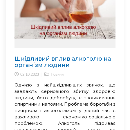
Шкідливий вплив алкоголю на
організм людини
02.10.2023
Новини
Однією з найшкідливіших звичок, що
завдають серйозного збитку здоров’ю
людини, його добробуту, є зловживання
спиртними напоями. Проблема боротьби з
пияцтвом і алкоголізмом у даний час є
важливою економіко-соціальною
проблемою. Алкоголь підриває
індивідуальне здоров’я, веде до