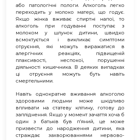
або патологічні пологи. Алкоголь легко
переходить у молоко матері, що годує.
Якщо жінка вживає спиртні напої, то
алкоголь при годуванні поступає з
молоком у шлунок дитини, швидко
всмоктується і викликає симптоми
отруєння, які можуть виражатися в
алергічних реакціях, підвищеній
плаксивості, неспокої, порушенні
діяльності кишечника. В деяких випадках
ці отруєння можуть бут
ь
навіть
смертельними.
Навіть однократне вживання алкоголю
здоровими людьми може шкідливо
впливати на статеву клітину, готову до
запліднення. Якщо у момент зачаття хоча б
один з батьків був п’яний, це може
призвести до народження дитини, яка
страждає захворюваннями нервово-