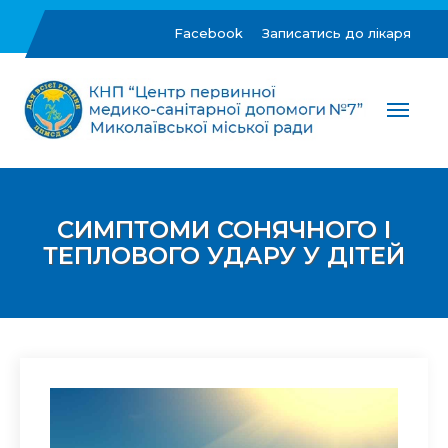
Skip
to
Facebook
Записатись до лікаря
content
ЦПМСД №7 м.Миколаїв
Комунальне некомерційне підприємство "Центр
первинної медико-санітарної допомоги №7"
Миколаївської міської ради
СИМПТОМИ СОНЯЧНОГО І
ТЕПЛОВОГО УДАРУ У ДІТЕЙ