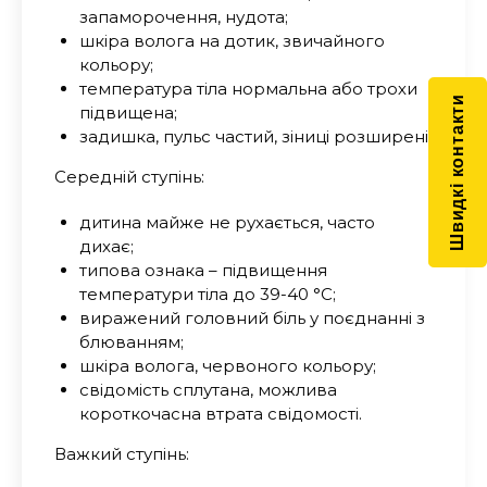
запаморочення, нудота;
шкіра волога на дотик, звичайного
кольору;
температура тіла нормальна або трохи
Швидкі контакти
підвищена;
задишка, пульс частий, зіниці розширені.
Середній ступінь:
дитина майже не рухається, часто
дихає;
типова ознака – підвищення
температури тіла до 39-40 °
C
;
виражений головний біль у поєднанні з
блюванням;
шкіра волога, червоного кольору;
свідомість сплутана, можлива
короткочасна втрата свідомості.
Важкий ступінь: