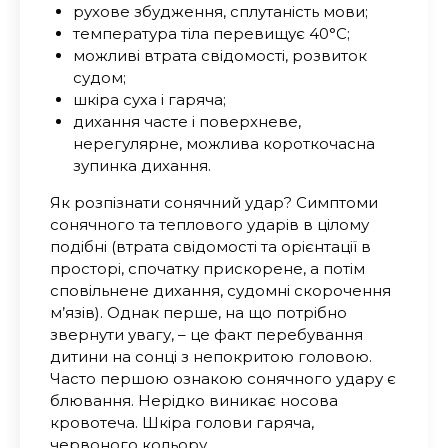
рухове збудження, сплутаність мови;
температура тіла перевищує 40°C;
можливі втрата свідомості, розвиток
судом;
шкіра суха і гаряча;
дихання часте і поверхневе,
нерегулярне, можлива короткочасна
зупинка дихання.
Як розпізнати сонячний удар?
Симптоми
сонячного та теплового ударів в цілому
подібні (втрата свідомості та орієнтації в
просторі, спочатку прискорене, а потім
сповільнене дихання, судомні скорочення
м’язів). Однак перше, на що потрібно
звернути увагу, – це факт перебування
дитини на сонці з непокритою головою.
Часто першою ознакою сонячного удару є
блювання. Нерідко виникає носова
кровотеча. Шкіра голови гаряча,
червоного кольору.