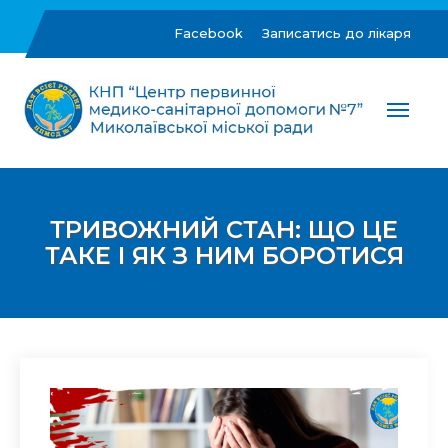
Skip
to
Facebook
Записатись до лікаря
content
ЦПМСД №7 м.Миколаїв
Комунальне некомерційне підприємство "Центр
первинної медико-санітарної допомоги №7"
Миколаївської міської ради
ТРИВОЖНИЙ СТАН: ЩО ЦЕ
ТАКЕ І ЯК З НИМ БОРОТИСЯ