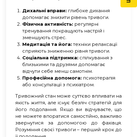
Дихальні вправи:
г
либоке дихання
допомагає знизити рівень тривоги.
Фізична активність:
р
егулярні
тренування покращують настрій і
зменшують стрес.
Медитація та йога:
т
ехніки релаксації
сприяють зниженню рівня тривоги.
Соціальна підтримка:
с
пілкування з
близькими та друзями допомагає
відчути себе менш самотнім.
Професійна допомога:
п
сихотерапія
або консультації з психіатром
.
Тривожний стан може суттєво впливати на
якість життя, але існує безліч стратегій для
його подолання. Якщо ви відчуваєте, що
не можете впоратися самостійно, важливо
звернутися за допомогою до фахівця.
Розуміння своєї тривоги – перший крок до
її подолання.