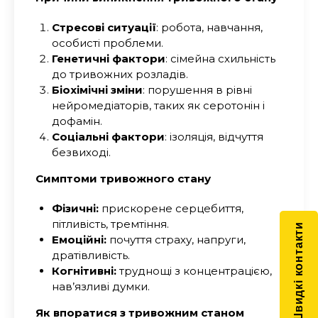
Стресові ситуації
:
р
обота, навчання,
особисті проблеми.
Генетичні фактори
:
с
імейна схильність
до тривожних розладів.
Біохімічні зміни
:
п
орушення в рівні
нейромедіаторів, таких як серотонін і
дофамін.
Соціальні фактори
:
і
золяція, відчуття
безвиході.
Симптоми тривожного стану
Фізичні:
прискорене серцебиття,
пітливість, тремтіння.
Швидкі контакти
Емоційні:
почуття страху, напруги,
дратівливість.
Когнітивні:
труднощі з концентрацією,
нав’язливі думки.
Як впоратися з тривожним станом