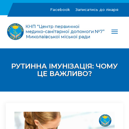
Skip
to
Facebook
Записатись до лікаря
content
ЦПМСД №7 м.Миколаїв
Комунальне некомерційне підприємство "Центр
первинної медико-санітарної допомоги №7"
Миколаївської міської ради
РУТИННА ІМУНІЗАЦІЯ: ЧОМУ
ЦЕ ВАЖЛИВО?