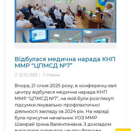
Відбулася медична нарада КНП
ММР “ЦПМСД №7”
22.01.2025
Новини
Вчора, 21 січня 2025 року, в конференц-залі
центру відбулася медична нарада КНП
ММР “ЦПМСД №7”, на якій були розглянуті
підсумки лікувально-профілактичної
діяльності закладу за 2024 рік. На нараді
була присутня начальник УОЗ ММР
Шамрай Ірина Валентинівна. З докладом
виступила директор центру Власова