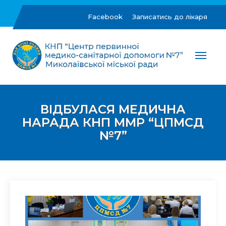
Skip
to
Facebook
Записатись до лікаря
content
ЦПМСД №7 м.Миколаїв
Комунальне некомерційне підприємство "Центр
первинної медико-санітарної допомоги №7"
Миколаївської міської ради
ВІДБУЛАСЯ МЕДИЧНА
НАРАДА КНП ММР “ЦПМСД
№7”