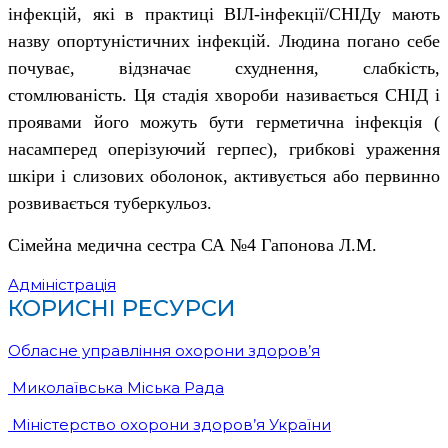
інфекцій, які в практиці ВІЛ-інфекції/СНІДу мають
назву опортуністичних інфекцій. Людина погано себе
почуває, відзначає схуднення, слабкість,
стомлюваність. Ця стадія хвороби називається СНІД і
проявами його можуть бути герметична інфекція (
насамперед оперізуючий герпес), грибкові ураження
шкіри і слизових оболонок, активується або первинно
розвивається туберкульоз.
Сімейна медична сестра СА №
4
Гапонова Л.М.
Адміністрація
КОРИСНІ РЕСУРСИ
Обласне управління охорони здоров’я
Миколаївська Міська Рада
Міністерство охорони здоров’я України