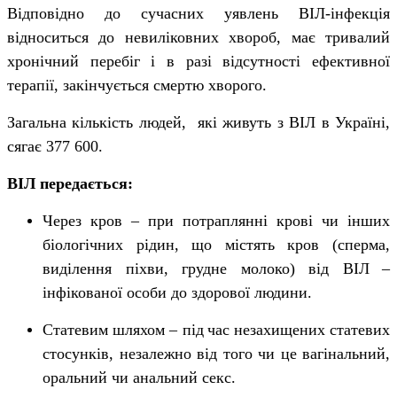
Відповідно до сучасних уявлень ВІЛ-інфекція
відноситься до невиліковних хвороб, має тривалий
хронічний перебіг і в разі відсутності ефективної
терапії, закінчується смертю хворого.
З
агальна кількість людей, які живуть з ВІЛ в Україні,
сягає 377 600.
ВІЛ передається:
Через кров – при потраплянн
і
крові чи інших
біологічних рідин, що містять кров (сперма,
виділення піхви, грудне молоко) від ВІЛ
–
інфікованої особи до здорової людини.
Статевим шляхом – під
час незахищених статевих
стосунків, незалежно від того чи це вагінальний,
оральний чи анальний секс.