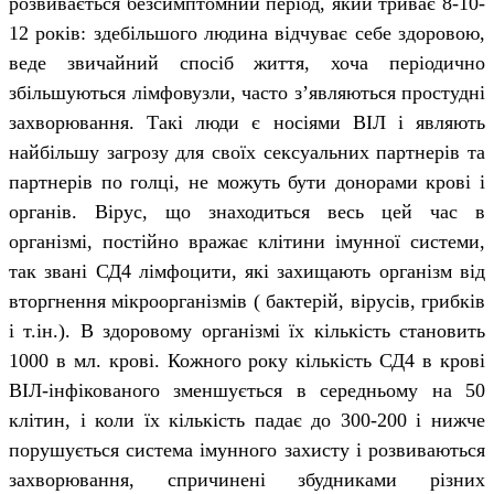
розвивається безсимптомний період, який триває 8-10-
12 років: здебільшого людина відчуває себе здоровою,
веде звичайний спосіб життя, хоча періодично
збільшуються лімфовузли, часто з’являються простудні
захворювання. Такі люди є носіями ВІЛ і являють
найбільшу загрозу для своїх сексуальних партнерів та
партнерів по голці, не можуть бути донорами крові і
органів. Вірус, що знаходиться весь цей час в
організмі, постійно вражає клітини імунної системи,
так звані СД4 лімфоцити, які захищають організм від
вторгнення мікроорганізмів ( бактерій, вірусів, грибків
і т.ін.). В здоровому організмі їх кількість становить
1000 в мл. крові. Кожного року кількість СД4 в крові
ВІЛ-інфікованого зменшується в середньому на 50
клітин, і коли їх кількість падає до 300-200 і нижче
порушується система імунного захисту і розвиваються
захворювання, спричинені збудниками різних