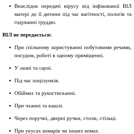
Внаслідок передачі вірусу від інфікованої ВІЛ
матері до її дитини під
час вагітності, пологів та
годуванні груддю.
ВІЛ не передається:
При спільному користуванні побутовими речами,
посудом, роботі в одному приміщенні
.
У лазні та сауні
.
Під
час поцілунків
.
Обіймах та рукостисканні
.
При чханні та кашлі
.
Через поручні, дверні ручки, столи, стільці
.
При укусах комарів чи інших комах.