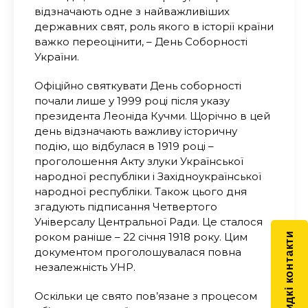
відзначають одне з найважливіших
державних свят, роль якого в історії країни
важко переоцінити, – День Соборності
України.
Офіційно святкувати День соборності
почали лише у 1999 році після указу
президента Леоніда Кучми. Щорічно в цей
день відзначають важливу історичну
подію, що відбулася в 1919 році –
проголошення Акту злуки Української
народної республіки і Західноукраїнської
народної республіки. Також цього дня
згадують підписання Четвертого
Універсалу Центральної Ради. Це сталося
роком раніше – 22 січня 1918 року. Цим
Швидкі контакти
документом проголошувалася повна
незалежність УНР.
Оскільки це свято пов’язане з процесом