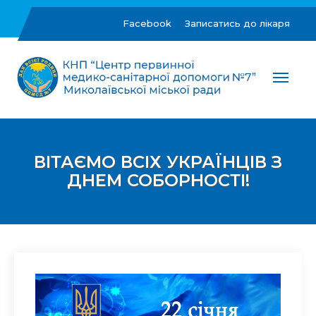
Skip
to
Facebook
Записатись до лікаря
content
ЦПМСД №7 м.Миколаїв
Комунальне некомерційне підприємство "Центр
первинної медико-санітарної допомоги №7"
Миколаївської міської ради
ВІТАЄМО ВСІХ УКРАЇНЦІВ З
ДНЕМ СОБОРНОСТІ!