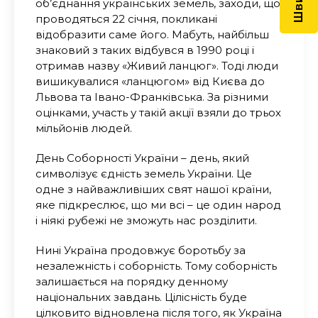
об’єднання українських земель, заходи, що
проводяться 22 січня, покликані
відобразити саме його. Мабуть, найбільш
знаковий з таких відбувся в 1990 році і
отримав назву «Живий ланцюг». Тоді люди
вишикувалися «ланцюгом» від Києва до
Львова та Івано-Франківська. За різними
оцінками, участь у такій акції взяли до трьох
мільйонів людей.
День Соборності України – день, який
символізує єдність земель України. Це
одне з найважливіших свят нашої країни,
яке підкреслює, що ми всі – це один народ
і ніякі рубежі не зможуть нас розділити.
Нині Україна продовжує боротьбу за
незалежність і соборність. Тому соборність
залишається на порядку денному
національних завдань. Цілісність буде
цілковито відновлена після того, як Україна