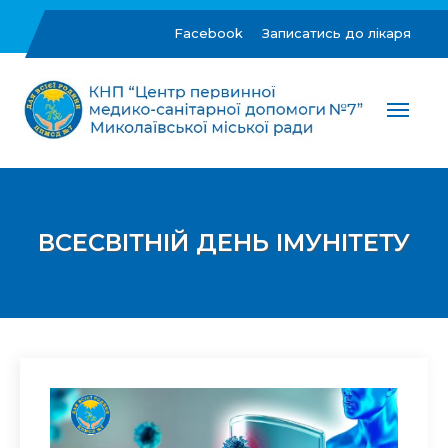
Skip
to
Facebook
Записатись до лікаря
content
ЦПМСД №7 м.Миколаїв
Комунальне некомерційне підприємство "Центр
первинної медико-санітарної допомоги №7"
Миколаївської міської ради
ВСЕСВІТНІЙ ДЕНЬ ІМУНІТЕТУ