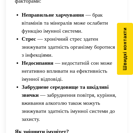
факторами:
Неправильне харчування
— брак
вітамінів та мінералів може ослабити
Швидкі контакти
функцію імунної системи.
Стрес
— хронічний стрес здатен
знижувати здатність організму боротися
з інфекціями.
Недосипання
— недостатній сон може
негативно впливати на ефективність
імунної відповіді.
Забруднене середовище та шкідливі
звички
— забруднення повітря, куріння,
вживання алкоголю також можуть
знижувати здатність імунної системи до
захисту.
Як зміцнити імунітет?