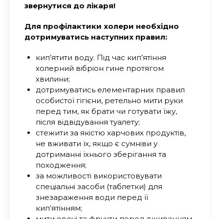
звернутися до лікаря!
Для профілактики холери необхідно
дотримуватись наступних правил:
кип’ятити воду. Під час кип’ятіння
холерний вібріон гине протягом
хвилини;
дотримуватись елементарних правил
особистої гігієни, ретельно мити руки
перед тим, як брати чи готувати їжу,
після відвідування туалету;
стежити за якістю харчових продуктів,
не вживати їх, якщо є сумніви у
дотриманні їхнього зберігання та
походження;
за можливості використовувати
спеціальні засоби (таблетки) для
знезараження води перед її
кип’ятінням;
мити овочі та фрукти перед вживанням,