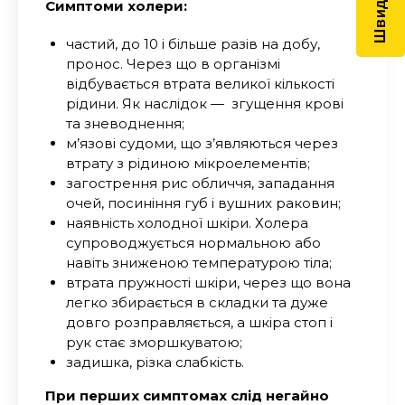
Симптоми холери:
частий, до 10 і більше разів на добу,
пронос. Через що в організмі
відбувається втрата великої кількості
рідини. Як наслідок — згущення крові
та зневоднення;
м’язові судоми, що з’являються через
втрату з рідиною мікроелементів;
загострення рис обличчя, западання
очей, посиніння губ і вушних раковин;
наявність холодної шкіри. Холера
супроводжується нормальною або
навіть зниженою температурою тіла;
втрата пружності шкіри, через що вона
легко збирається в складки та дуже
довго розправляється, а шкіра стоп і
рук стає зморшкуватою;
задишка, різка слабкість.
При перших симптомах слід негайно