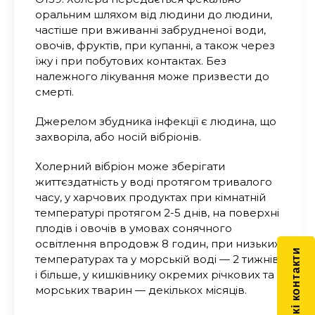
оральним шляхом від людини до людини,
частіше при вживанні забрудненої води,
овочів, фруктів, при купанні, а також через
їжу і при побутових контактах. Без
належного лікування може призвести до
смерті.
Джерелом збудника інфекції є людина, що
захворіла, або носій вібріонів.
Холерний вібріон може зберігати
життєздатність у воді протягом тривалого
часу, у харчових продуктах при кімнатній
температурі протягом 2-5 днів, на поверхні
плодів і овочів в умовах сонячного
освітлення впродовж 8 годин, при низьких
Швидкі контакти
температурах та у морській воді — 2 тижнів
і більше, у кишківнику окремих річкових та
морських тварин — декількох місяців.