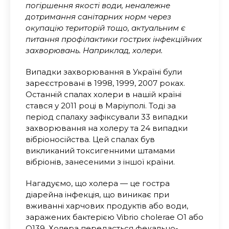
погіршення якості води, неналежне
дотримання санітарних норм через
окупацію територій тощо, актуальним є
питання профілактики гострих інфекційних
захворювань. Наприклад, холери.
Випадки захворювання в Україні були
зареєстровані в 1998, 1999, 2007 роках.
Останній спалах холери в нашій країні
стався у 2011 році в Маріуполі. Тоді за
період спалаху зафіксували 33 випадки
захворювання на холеру та 24 випадки
вібріоносійства. Цей спалах був
викликаний токсигенними штамами
вібріонів, занесеними з іншої країни.
Нагадуємо, що холера — це гостра
діарейна інфекція, що виникає при
вживанні харчових продуктів або води,
заражених бактерією Vibrio cholerae О1 або
О139. Холера передається фекально-