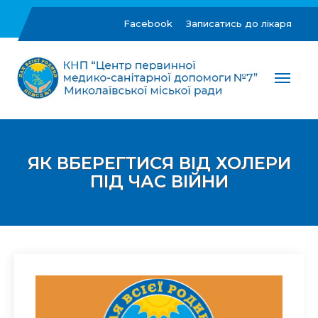
Skip
to
Facebook
Записатись до лікаря
content
ЦПМСД №7 м.Миколаїв
Комунальне некомерційне підприємство "Центр
первинної медико-санітарної допомоги №7"
Миколаївської міської ради
ЯК ВБЕРЕГТИСЯ ВІД ХОЛЕРИ
ПІД ЧАС ВІЙНИ