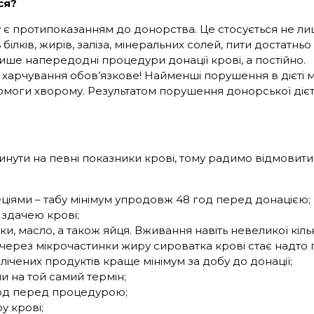
ся?
 є протипоказанням до донорства. Це стосується не лиш
ілків, жирів, заліза, мінеральних солей, пити достатнь
ише напередодні процедури донації крові, а постійно.
чування обов’язкове! Найменші порушення в дієті можу
омоги хворому. Результатом порушення донорської дієти 
линути на певні показники крові, тому радимо відмовит
еціями – табу мінімум упродовж 48 год перед донацією;
здачею крові;
ки, масло, а також яйця. Вживання навіть невеликої кільк
ж через мікрочастинки жиру сироватка крові стає надто 
лічених продуктів краще мінімум за добу до донації;
ни на той самий термін;
од перед процедурою;
у крові;