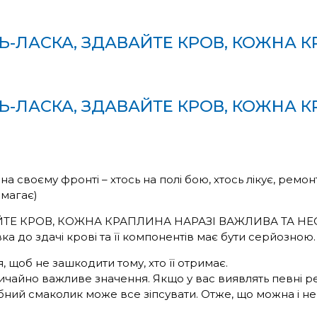
Ь-ЛАСКА, ЗДАВАЙТЕ КРОВ, КОЖНА 
Ь-ЛАСКА, ЗДАВАЙТЕ КРОВ, КОЖНА 
 своєму фронті – хтось на полі бою, хтось лікує, ремонт
омагає)
ЙТЕ КРОВ, КОЖНА КРАПЛИНА НАРАЗІ ВАЖЛИВА ТА НЕ
 до здачі крові та її компонентів має бути серйозною.
 щоб не зашкодити тому, хто її отримає.
айно важливе значення. Якщо у вас виявлять певні реч
бний смаколик може все зіпсувати. Отже, що можна і н