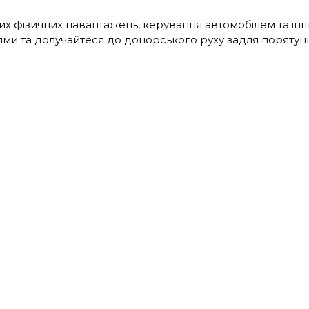
их фізичних навантажень, керування автомобілем та інш
ми та долучайтеся до донорського руху задля порятунк