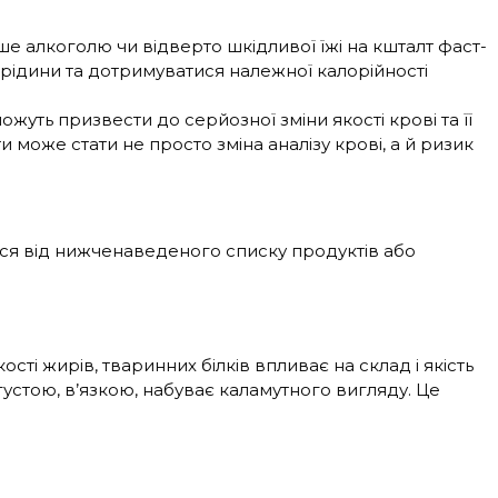
е алкоголю чи відверто шкідливої їжі на кшталт фаст-
о рідини та дотримуватися належної калорійності
ть призвести до серйозної зміни якості крові та її
може стати не просто зміна аналізу крові, а й ризик
ися від нижченаведеного списку продуктів або
ості жирів, тваринних білків впливає на склад і якість
густою, в’язкою, набуває каламутного вигляду. Це