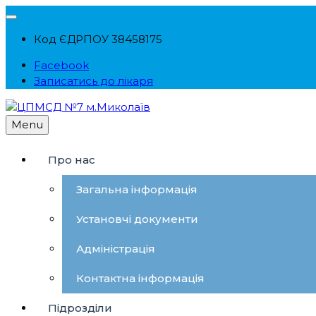
Skip
to
Код ЄДРПОУ 38458175
content
Facebook
Записатись до лікаря
Menu
ЦПМСД №7 м.Миколаїв
Комунальне некомерційне підприємство "Центр перви
Про нас
Загальна інформація
Установчі документи
Адміністрація
Контактна інформація
Підрозділи