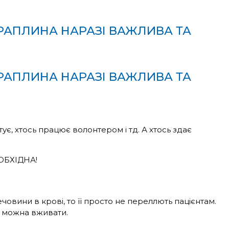
КРАПЛИНА НАРАЗІ ВАЖЛИВА ТА
КРАПЛИНА НАРАЗІ ВАЖЛИВА ТА
ує, хтось працює волонтером і тд. А хтось здає
ОБХІДНА!
овини в крові, то її просто не переллють пацієнтам.
е можна вживати.