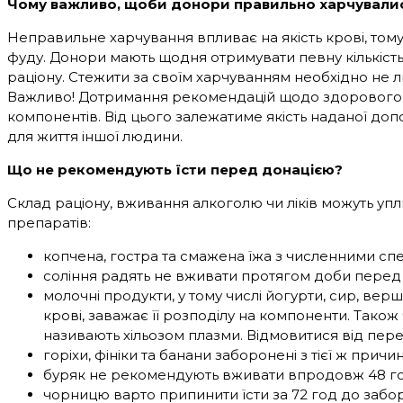
Чому важливо, щоби донори правильно харчували
Неправильне харчування впливає на якість крові, тому
фуду. Донори мають щодня отримувати певну кількість б
раціону. Стежити за своїм харчуванням необхідно не л
Важливо! Дотримання рекомендацій щодо здорового хар
компонентів. Від цього залежатиме якість наданої доп
для життя іншої людини.
Що не рекомендують їсти перед донацією?
Склад раціону, вживання алкоголю чи ліків можуть уп
препаратів:
копчена, гостра та смажена їжа з численними сп
соління радять не вживати протягом доби перед 
молочні продукти, у тому числі йогурти, сир, верш
крові, заважає її розподілу на компоненти. Тако
називають хільозом плазми. Відмовитися від пере
горіхи, фініки та банани заборонені з тієї ж причи
буряк не рекомендують вживати впродовж 48 г
чорницю варто припинити їсти за 72 год до забор