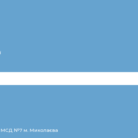
ї
ЦПМСД №7 м. Миколаєва