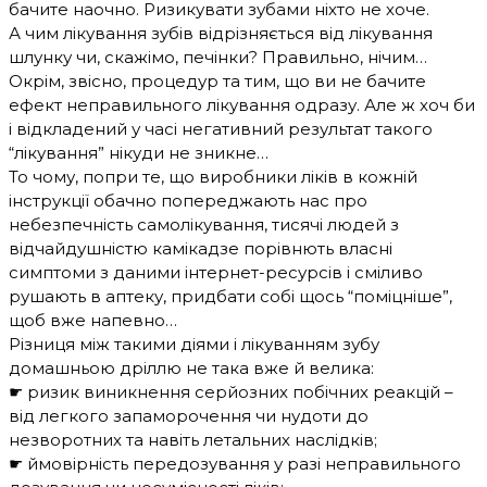
бачите наочно. Ризикувати зубами ніхто не хоче.
А чим лікування зубів відрізняється від лікування
шлунку чи, скажімо, печінки? Правильно, нічим…
Окрім, звісно, процедур та тим, що ви не бачите
ефект неправильного лікування одразу. Але ж хоч би
і відкладений у часі негативний результат такого
“лікування” нікуди не зникне…
То чому, попри те, що виробники ліків в кожній
інструкції обачно попереджають нас про
небезпечність самолікування, тисячі людей з
відчайдушністю камікадзе порівнють власні
симптоми з даними інтернет-ресурсів і сміливо
рушають в аптеку, придбати собі щось “поміцніше”,
щоб вже напевно…
Різниця між такими діями і лікуванням зубу
домашньою дріллю не така вже й велика:
☛ ризик виникнення серйозних побічних реакцій –
від легкого запаморочення чи нудоти до
незворотних та навіть летальних наслідків;
☛ ймовірність передозування у разі неправильного