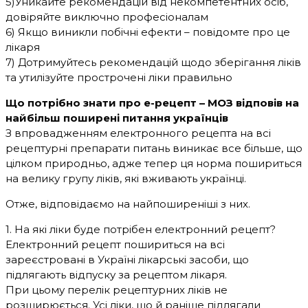
5)Уникайте рекомендацій від некомпетентних осіб,
довіряйте виключно професіоналам
6) Якщо виникли побічні ефекти – повідомте про це
лікаря
7) Дотримуйтесь рекомендацій щодо зберігання ліків
та утилізуйте прострочені ліки правильно
Що потрібно знати про е-рецепт – МОЗ відповів на
найбільш поширені питання українців
З впровадженням електронного рецепта на всі
рецептурні препарати питань виникає все більше, що
цілком природньо, адже тепер ця норма пошириться
на велику групу ліків, які вживають українці.
Отже, відповідаємо на найпоширеніші з них.
1. На які ліки буде потрібен електронний рецепт?
Електронний рецепт пошириться на всі
зареєстровані в Україні лікарські засоби, що
підлягають відпуску за рецептом лікаря.
При цьому перелік рецептурних ліків не
розширюється. Усі ліки, що й раніше підлягали