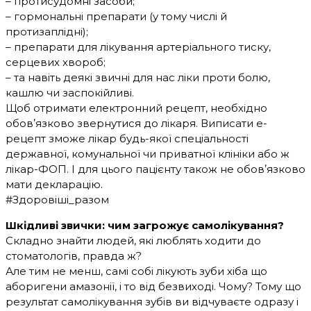
– протисудомні засоби;
– гормональні препарати (у тому числі й
протизаплідні);
– препарати для лікування артеріального тиску,
серцевих хвороб;
– та навіть деякі звичні для нас ліки проти болю,
кашлю чи заспокійливі.
Щоб отримати електронний рецепт, необхідно
обовʼязково звернутися до лікаря. Виписати е-
рецепт зможе лікар будь-якої спеціальності
державної, комунальної чи приватної клініки або ж
лікар-ФОП. І для цього пацієнту також не обовʼязково
мати декларацію.
#Здоровіші_разом
Шкідливі звички: чим загрожує самолікування?
Складно знайти людей, які люблять ходити до
стоматологів, правда ж?
Але тим не менш, самі собі лікують зуби хіба що
аборигени амазонії, і то від безвиході. Чому? Тому що
результат самолікування зубів ви відчуваєте одразу і