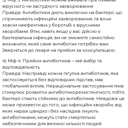
вірусного чи застудного захворювання
Правда: Антибіотики діють виключно на бактерії, що
спричиняють інфекційні захворювання, та вони
зовсім неефективні у боротьбі з вірусними
хворобами. Втім, навіть якщо у вас дійсно є
бактеріальна інфекція, ви не зможете самостійно
визначити, який саме антибіотик потрібен вам.
Зверніться до лікаря на прийом за консультацією.
4) Міф 4: Прийом антибіотиків – мій вибір та
відповідальність
Правда: Насправді кожна пігулка антибіотиків, яка
застосовується без відповідних підстав, має
глобальний вплив. Нераціональне застосування ліків
стимулює розвиток антибіотикорезистентності, тобто
бактерії стають стійкими до антибіотиків. Невдовзі це
може призвести до того, що інфекційні хвороби, від
яких наразі швидко і без наслідків лікують
антибіотиками, можуть стати смертельно
небезпечними для великої кількості людей.