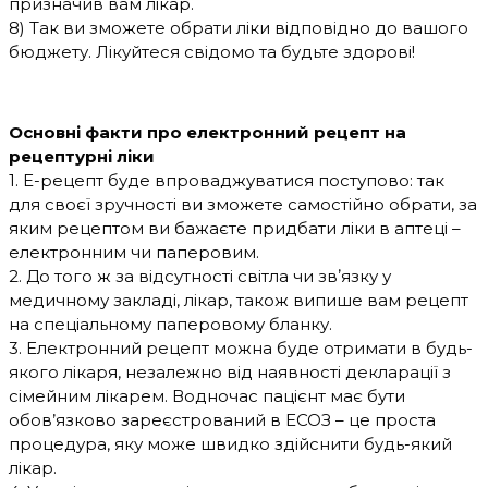
призначив вам лікар.
8) Так ви зможете обрати ліки відповідно до вашого
бюджету. Лікуйтеся свідомо та будьте здорові!
Основні факти про електронний рецепт на
рецептурні ліки
1. Е-рецепт буде впроваджуватися поступово: так
для своєї зручності ви зможете самостійно обрати, за
яким рецептом ви бажаєте придбати ліки в аптеці –
електронним чи паперовим.
2. До того ж за відсутності світла чи звʼязку у
медичному закладі, лікар, також випише вам рецепт
на спеціальному паперовому бланку.
3. Електронний рецепт можна буде отримати в будь-
якого лікаря, незалежно від наявності декларації з
сімейним лікарем. Водночас пацієнт має бути
обов’язково зареєстрований в ЕСОЗ – це проста
процедура, яку може швидко здійснити будь-який
лікар.