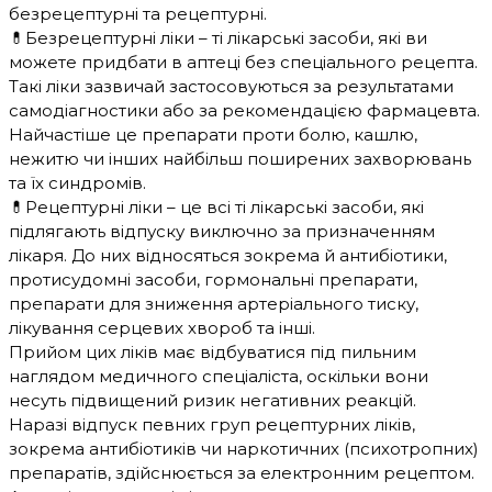
безрецептурні та рецептурні.
💊Безрецептурні ліки – ті лікарські засоби, які ви
можете придбати в аптеці без спеціального рецепта.
Такі ліки зазвичай застосовуються за результатами
самодіагностики або за рекомендацією фармацевта.
Найчастіше це препарати проти болю, кашлю,
нежитю чи інших найбільш поширених захворювань
та їх синдромів.
💊Рецептурні ліки – це всі ті лікарські засоби, які
підлягають відпуску виключно за призначенням
лікаря. До них відносяться зокрема й антибіотики,
протисудомні засоби, гормональні препарати,
препарати для зниження артеріального тиску,
лікування серцевих хвороб та інші.
Прийом цих ліків має відбуватися під пильним
наглядом медичного спеціаліста, оскільки вони
несуть підвищений ризик негативних реакцій.
Наразі відпуск певних груп рецептурних ліків,
зокрема антибіотиків чи наркотичних (психотропних)
препаратів, здійснюється за електронним рецептом.