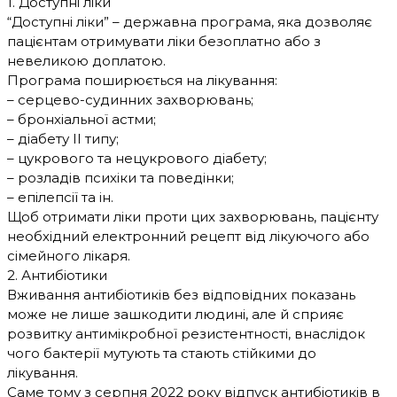
1. Доступні ліки
“Доступні ліки” – державна програма, яка дозволяє
пацієнтам отримувати ліки безоплатно або з
невеликою доплатою.
Програма поширюється на лікування:
– серцево-судинних захворювань;
– бронхіальної астми;
– діабету II типу;
– цукрового та нецукрового діабету;
– розладів психіки та поведінки;
– епілепсії та ін.
Щоб отримати ліки проти цих захворювань, пацієнту
необхідний електронний рецепт від лікуючого або
сімейного лікаря.
2. Антибіотики
Вживання антибіотиків без відповідних показань
може не лише зашкодити людині, але й сприяє
розвитку антимікробної резистентності, внаслідок
чого бактерії мутують та стають стійкими до
лікування.
Саме тому з серпня 2022 року відпуск антибіотиків в