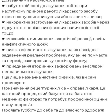
дозування чи несумісності ліків;
☛ набуття стійкості до лікування тобто, при
наступному прийомі даного лікарського засобу
ефект поступово знижується або ж зовсім зникає;
☛ некоректне застосування лікарських засобів через
відсутність спеціальних фахових навичок (інʼєкції
тощо);
☛ можливість виникнення алергічної реакції, навіть
анафілактичного шоку;
☛ низька ефективність лікування та як наслідок –
задавнення реальної проблеми, яку ви не помічаєте
та перехід захворювань у хронічну форму;
☛ приєднання вторинних захворювань внаслідок
неправильного лікування;
І це лише незначна частина ризиків, які ви самі
провокуєте.
Призначення рецептурних ліків – справа лікаря. Це
клінічний процес, який базується на багатьох
медичних факторах та потребує професійної оцінки
стану здоровʼя.
Проявіть турботу до себе та до власного здоров’я!