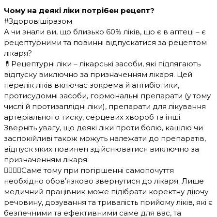
Чому на деякі ліки потрібен рецепт?
#Здоровішіразом
А чи знали ви, що близько 60% ліків, що є в аптеці – є
рецептурними та повинні відпускатися за рецептом
лікаря?
💊Рецептурні ліки – лікарські засоби, які підлягають
відпуску виключно за призначенням лікаря. Цей
перелік ліків включає зокрема й антибіотики,
протисудомні засоби, гормональні препарати (у тому
числі й протизаплідні ліки), препарати для лікування
артеріального тиску, серцевих хвороб та інші.
Зверніть увагу, що деякі ліки проти болю, кашлю чи
заспокійливі також можуть належати до препаратів,
відпуск яких повинен здійснюватися виключно за
призначенням лікаря.
👩‍⚕️👨‍⚕️Саме тому при погіршенні самопочуття
необхідно обовʼязково звернутися до лікаря. Лише
медичний працівник може підібрати коректну діючу
речовину, дозування та тривалість прийому ліків, які є
безпечними та ефективними саме для вас, та