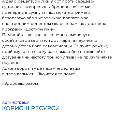
А деякі рецептурні ліки, як от проти серцево-
судинних захворювань, бронхіальної астми,
препарати інсуліну та інші, можна отримати
безоплатно або з невеликою доплатою за
електронним рецептом лікаря в рамках державної
програми «Доступні ліки».
Пам’ятайте, що при погіршенні самопочуття
обовʼязково зверніться до лікаря та неухильно
дотримуйтесь його рекомендацій. Слідуйте режиму
прийому та ні в якому разі самостійно не змінюйте
дозування чи частоту прийому ліків і не призупиняйте
лікування.
Адже здоров’я – це насамперед ваша
відповідальність. Лікуйтеся свідомо!
#Здоровішіразом
Адміністрація
КОРИСНІ РЕСУРСИ