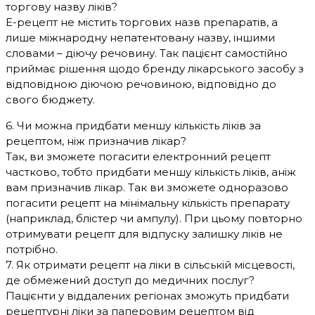
торгову назву ліків?
Е-рецепт не містить торгових назв препаратів, а
лише міжнародну непатентовану назву, іншими
словами – діючу речовину. Так пацієнт самостійно
приймає рішення щодо бренду лікарського засобу з
відповідною діючою речовиною, відповідно до
свого бюджету.
6. Чи можна придбати меншу кількість ліків за
рецептом, ніж призначив лікар?
Так, ви зможете погасити електронний рецепт
частково, тобто придбати меншу кількість ліків, аніж
вам призначив лікар. Так ви зможете одноразово
погасити рецепт на мінімальну кількість препарату
(наприклад, блістер чи ампулу). При цьому повторно
отримувати рецепт для відпуску залишку ліків не
потрібно.
7. Як отримати рецепт на ліки в сільській місцевості,
де обмежений доступ до медичних послуг?
Пацієнти у віддалених регіонах зможуть придбати
рецептурні ліки за паперовим рецептом від