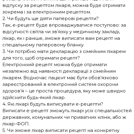
відпуску за рецептом лікаря, можна буде отримати
зокрема і за електронним рецептом.
2. Чи будуть ще діяти паперові рецепти?
Так, е-рецепт буде впроваджуватися поступово: за
відсутності світла чи звʼязку у медичному закладі,
лікар, як і раніше, зможе виписати вам рецепт на
спеціальному паперовому бланку.
3. Чи потрібно мати декларацію з сімейним лікарем
для того, щоб отримати рецепт?
Електронний рецепт можна буде отримати
незалежно від наявності декларації з сімейним
лікарем. Водночас пацієнт має бути обов’язково
зареєстрований в електронній системі охорони
здоров’я – це проста процедура, яку може швидко
здійснити будь-який лікар.
4. Які лікарі будуть виписувати е-рецепти?
Виписати е-рецепт зможуть лікарі усіх спеціальностей
державних, комунальних чи приватних клінік, або ж
лікар-ФОП.
5. Чи зможе лікар виписати рецепт на конкретну