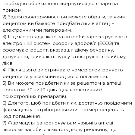
необхідно обовʼязково звернутися до лікаря на
прийом.
2) Задля своєї зручності ви можете обрати, за яким
рецептом ви бажаєте придбати ліки в аптеці –
електронним чи паперовим.
3) Під час огляду лікар за потреби зареєструє вас в
електронній системі охорони здоровʼя (ЕСОЗ) та
сформує е-рецепт, вказавши діючу речовину,
дозування, тривалість курсу та інструкції з прийому
ліків.
4) Після цього ви отримаєте номер електронного
рецепта та унікальний код його погашення.
5) Ви можете придбати ліки за рецептом в аптеці
протягом 30 чи 10 днів (для наркотичних/
психотропних препаратів).
6) Для того, щоб придбати ліки, достатньо повідомити
фармацевту потрібні реквізити – номер рецепта та
код погашення.
7) Фармацевт запропонує вам наявні в аптеці
лікарські засоби, які містять діючу речовину, що