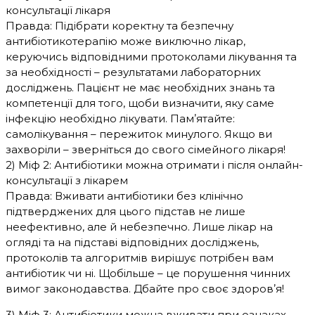
консультації лікаря
Правда: Підібрати коректну та безпечну
антибіотикотерапію може виключно лікар,
керуючись відповідними протоколами лікування та
за необхідності – результатами лабораторних
досліджень. Пацієнт не має необхідних знань та
компетенції для того, щоби визначити, яку саме
інфекцію необхідно лікувати. Памʼятайте:
самолікування – пережиток минулого. Якщо ви
захворіли – зверніться до свого сімейного лікаря!
2) Міф 2: Антибіотики можна отримати і після онлайн-
консультації з лікарем
Правда: Вживати антибіотики без клінічно
підтверджених для цього підстав не лише
неефективно, але й небезпечно. Лише лікар на
огляді та на підставі відповідних досліджень,
протоколів та алгоритмів вирішує потрібен вам
антибіотик чи ні. Щобільше – це порушення чинних
вимог законодавства. Дбайте про своє здоровʼя!
3) Міф 3: Антибіотики можна вживати при ознаках