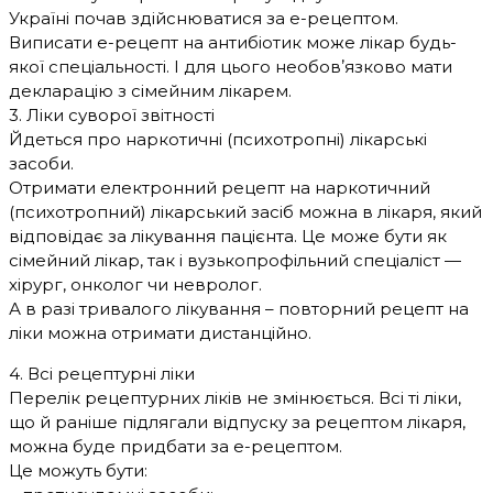
Україні почав здійснюватися за е-рецептом.
Виписати е-рецепт на антибіотик може лікар будь-
якої спеціальності. І для цього необовʼязково мати
декларацію з сімейним лікарем.
3. Ліки суворої звітності
Йдеться про наркотичні (психотропні) лікарські
засоби.
Отримати електронний рецепт на наркотичний
(психотропний) лікарський засіб можна в лікаря, який
відповідає за лікування пацієнта. Це може бути як
сімейний лікар, так і вузькопрофільний спеціаліст —
хірург, онколог чи невролог.
А в разі тривалого лікування – повторний рецепт на
ліки можна отримати дистанційно.
4. Всі рецептурні ліки
Перелік рецептурних ліків не змінюється. Всі ті ліки,
що й раніше підлягали відпуску за рецептом лікаря,
можна буде придбати за е-рецептом.
Це можуть бути: