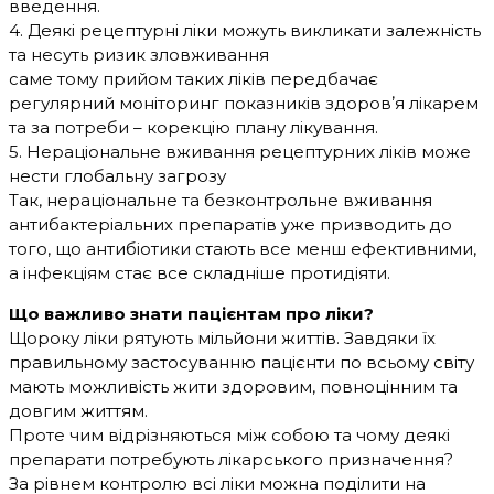
введення.
4. Деякі рецептурні ліки можуть викликати залежність
та несуть ризик зловживання
саме тому прийом таких ліків передбачає
регулярний моніторинг показників здоровʼя лікарем
та за потреби – корекцію плану лікування.
5. Нераціональне вживання рецептурних ліків може
нести глобальну загрозу
Так, нераціональне та безконтрольне вживання
антибактеріальних препаратів уже призводить до
того, що антибіотики стають все менш ефективними,
а інфекціям стає все складніше протидіяти.
Що важливо знати пацієнтам про ліки?
Щороку ліки рятують мільйони життів. Завдяки їх
правильному застосуванню пацієнти по всьому світу
мають можливість жити здоровим, повноцінним та
довгим життям.
Проте чим відрізняються між собою та чому деякі
препарати потребують лікарського призначення?
За рівнем контролю всі ліки можна поділити на