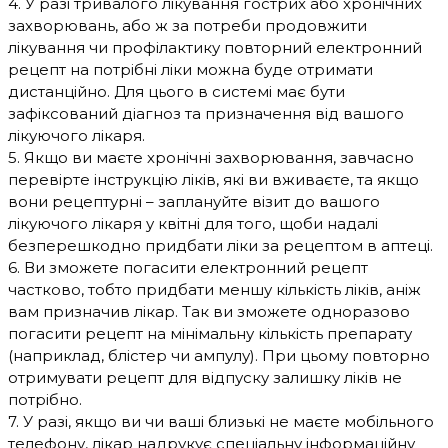
4. У разі тривалого лікування гострих або хронічних
захворювань, або ж за потреби продовжити
лікування чи профілактику повторний електронний
рецепт на потрібні ліки можна буде отримати
дистанційно. Для цього в системі має бути
зафіксований діагноз та призначення від вашого
лікуючого лікаря.
5. Якщо ви маєте хронічні захворювання, завчасно
перевірте інструкцію ліків, які ви вживаєте, та якщо
вони рецептурні – заплануйте візит до вашого
лікуючого лікаря у квітні для того, щоби надалі
безперешкодно придбати ліки за рецептом в аптеці.
6. Ви зможете погасити електронний рецепт
частково, тобто придбати меншу кількість ліків, аніж
вам призначив лікар. Так ви зможете одноразово
погасити рецепт на мінімальну кількість препарату
(наприклад, блістер чи ампулу). При цьому повторно
отримувати рецепт для відпуску залишку ліків не
потрібно.
7. У разі, якщо ви чи ваші близькі не маєте мобільного
телефону, лікар надрукує спеціальну інформаційну