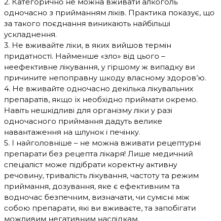
2. Категорично не можна вживати алкоголь
одночасно з прийманням ліків. Практика показує, що
за такого поєднання виникають найбільші
ускладнення.
3. Не вживайте ліки, в яких вийшов термін
придатності. Найменше «зло» від цього –
неефективне лікування, у гіршому ж випадку ви
причините непоправну шкоду власному здоров’ю.
4. Не вживайте одночасно декілька лікувальних
препаратів, якщо їх необхідно приймати окремо.
Навіть нешкідливі для організму ліки у разі
одночасного приймання дадуть велике
навантаження на шлунок і печінку.
5. І найголовніше – не можна вживати рецептурні
препарати без рецепта лікаря! Лише медичний
спеціаліст може підібрати коректну активну
речовину, тривалість лікування, частоту та режим
приймання, дозування, яке є ефективним та
водночас безпечним, визначати, чи сумісні між
собою препарати, які ви вживаєте, та запобігати
можливим негативним наслідкам.