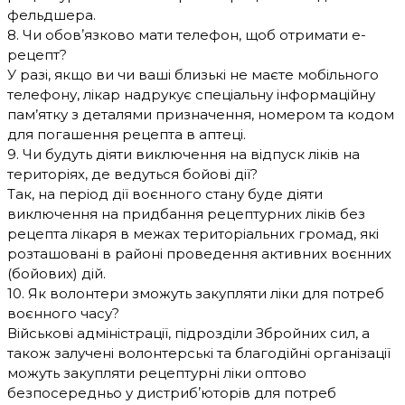
фельдшера.
8. Чи обовʼязково мати телефон, щоб отримати е-
рецепт?
У разі, якщо ви чи ваші близькі не маєте мобільного
телефону, лікар надрукує спеціальну інформаційну
пам’ятку з деталями призначення, номером та кодом
для погашення рецепта в аптеці.
9. Чи будуть діяти виключення на відпуск ліків на
територіях, де ведуться бойові дії?
Так, на період дії воєнного стану буде діяти
виключення на придбання рецептурних ліків без
рецепта лікаря в межах територіальних громад, які
розташовані в районі проведення активних воєнних
(бойових) дій.
10. Як волонтери зможуть закупляти ліки для потреб
воєнного часу?
Військові адміністрації, підрозділи Збройних сил, а
також залучені волонтерські та благодійні організації
можуть закупляти рецептурні ліки оптово
безпосередньо у дистрибʼюторів для потреб