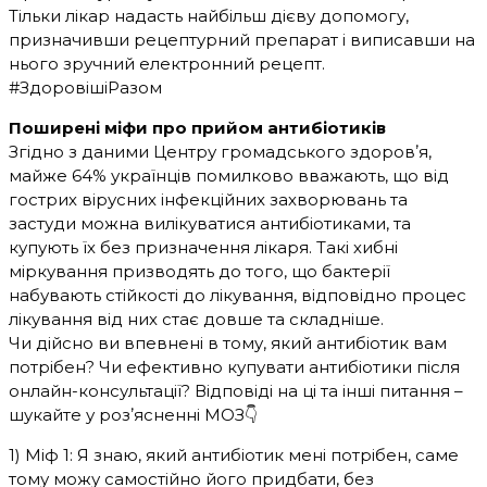
Тільки лікар надасть найбільш дієву допомогу,
призначивши рецептурний препарат і виписавши на
нього зручний електронний рецепт.
#ЗдоровішіРазом
Поширені міфи про прийом антибіотиків
Згідно з даними Центру громадського здоровʼя,
майже 64% українців помилково вважають, що від
гострих вірусних інфекційних захворювань та
застуди можна вилікуватися антибіотиками, та
купують їх без призначення лікаря. Такі хибні
міркування призводять до того, що бактерії
набувають стійкості до лікування, відповідно процес
лікування від них стає довше та складніше.
Чи дійсно ви впевнені в тому, який антибіотик вам
потрібен? Чи ефективно купувати антибіотики після
онлайн-консультації? Відповіді на ці та інші питання –
шукайте у розʼясненні МОЗ👇
1) Міф 1: Я знаю, який антибіотик мені потрібен, саме
тому можу самостійно його придбати, без