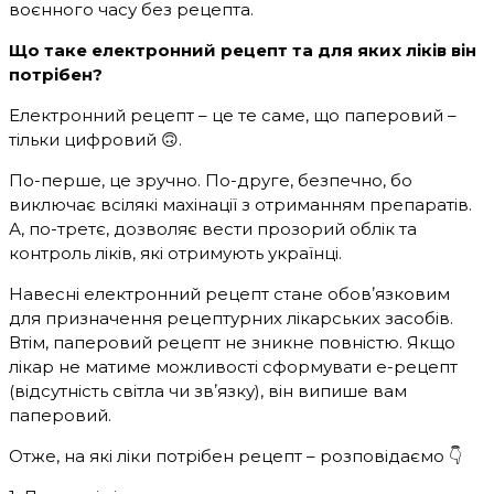
воєнного часу без рецепта.
Що таке електронний рецепт та для яких ліків він
потрібен?
Електронний рецепт – це те саме, що паперовий –
тільки цифровий 🙃.
По-перше, це зручно. По-друге, безпечно, бо
виключає всілякі махінації з отриманням препаратів.
А, по-третє, дозволяє вести прозорий облік та
контроль ліків, які отримують українці.
Навесні електронний рецепт стане обовʼязковим
для призначення рецептурних лікарських засобів.
Втім, паперовий рецепт не зникне повністю. Якщо
лікар не матиме можливості сформувати е-рецепт
(відсутність світла чи звʼязку), він випише вам
паперовий.
Отже, на які ліки потрібен рецепт – розповідаємо 👇