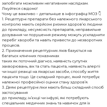
запобігати можливим негативним наслідкам.
Лікуйтеся свідомо!
Чому це важливо – детальніше в інфографіці МОЗ 👇
1. Рецептурні препарати без належного лікарського
контролю мають серйозні ризики здоровʼю людини
до прикладу, несумісність препаратів, неправильне
дозування чи порушення режиму можуть ускладнити
перебіг хвороби та навіть привести до незворотних
процесів.
2. Призначення рецептурних ліків базується на
багатьох клінічних показниках
таких як поточний діагноз, наявність супутніх
захворювань, вік та стать пацієнта, наявність алергії
чи іншої реакції на лікарські засоби, способу життя
пацієнта тощо. Це складний процес, який потребує
належної професійної оцінки стану здоровʼя.
3. Деякі рецептурні ліки мають більш складний спосіб
застосування
до прикладу, інʼєкції чи інфузії, які потребують
спеціальних медичних знань та навичок для їх